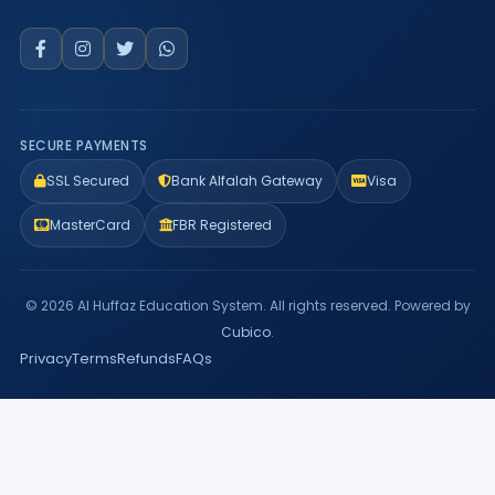
SECURE PAYMENTS
SSL Secured
Bank Alfalah Gateway
Visa
MasterCard
FBR Registered
© 2026 Al Huffaz Education System. All rights reserved. Powered by
Cubico
.
Privacy
Terms
Refunds
FAQs