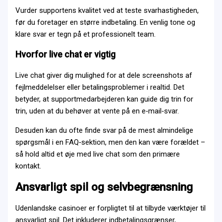
Vurder supportens kvalitet ved at teste svarhastigheden,
før du foretager en større indbetaling. En venlig tone og
klare svar er tegn på et professionelt team.
Hvorfor live chat er vigtig
Live chat giver dig mulighed for at dele screenshots af
fejlmeddelelser eller betalingsproblemer i realtid. Det
betyder, at supportmedarbejderen kan guide dig trin for
trin, uden at du behøver at vente på en e‑mail‑svar.
Desuden kan du ofte finde svar på de mest almindelige
spørgsmål i en FAQ‑sektion, men den kan være forældet –
så hold altid et øje med live chat som den primære
kontakt.
Ansvarligt spil og selvbegrænsning
Udenlandske casinoer er forpligtet til at tilbyde værktøjer til
ansvarligt spil. Det inkluderer indbetalingsgrænser,