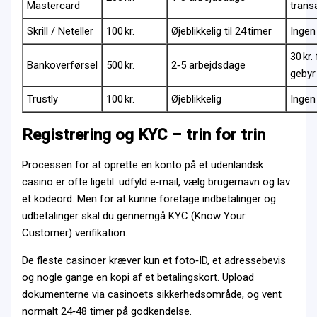
Mastercard
trans
Skrill / Neteller
100 kr.
Øjeblikkelig til 24 timer
Ingen
30 kr.
Bankoverførsel
500 kr.
2‑5 arbejdsdage
gebyr
Trustly
100 kr.
Øjeblikkelig
Ingen
Registrering og KYC – trin for trin
Processen for at oprette en konto på et udenlandsk
casino er ofte ligetil: udfyld e‑mail, vælg brugernavn og lav
et kodeord. Men for at kunne foretage indbetalinger og
udbetalinger skal du gennemgå KYC (Know Your
Customer) verifikation.
De fleste casinoer kræver kun et foto‑ID, et adressebevis
og nogle gange en kopi af et betalingskort. Upload
dokumenterne via casinoets sikkerhedsområde, og vent
normalt 24‑48 timer på godkendelse.