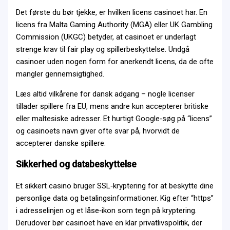
Det første du bør tjekke, er hvilken licens casinoet har. En
licens fra Malta Gaming Authority (MGA) eller UK Gambling
Commission (UKGC) betyder, at casinoet er underlagt
strenge krav til fair play og spillerbeskyttelse. Undgå
casinoer uden nogen form for anerkendt licens, da de ofte
mangler gennemsigtighed.
Læs altid vilkårene for dansk adgang – nogle licenser
tillader spillere fra EU, mens andre kun accepterer britiske
eller maltesiske adresser. Et hurtigt Google‑søg på “licens”
og casinoets navn giver ofte svar på, hvorvidt de
accepterer danske spillere.
Sikkerhed og databeskyttelse
Et sikkert casino bruger SSL‑kryptering for at beskytte dine
personlige data og betalingsinformationer. Kig efter “https”
i adresselinjen og et låse‑ikon som tegn på kryptering.
Derudover bør casinoet have en klar privatlivspolitik, der