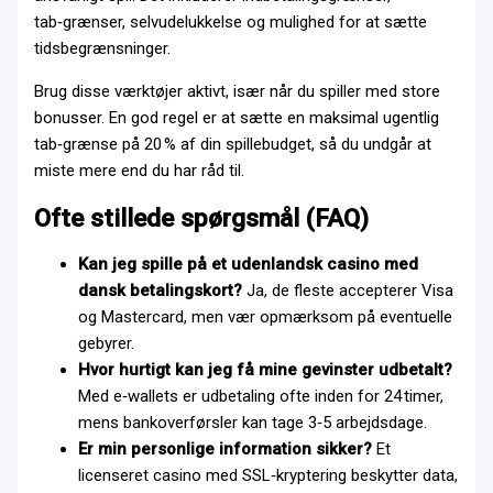
tab‑grænser, selvudelukkelse og mulighed for at sætte
tidsbegrænsninger.
Brug disse værktøjer aktivt, især når du spiller med store
bonusser. En god regel er at sætte en maksimal ugentlig
tab‑grænse på 20 % af din spillebudget, så du undgår at
miste mere end du har råd til.
Ofte stillede spørgsmål (FAQ)
Kan jeg spille på et udenlandsk casino med
dansk betalingskort?
Ja, de fleste accepterer Visa
og Mastercard, men vær opmærksom på eventuelle
gebyrer.
Hvor hurtigt kan jeg få mine gevinster udbetalt?
Med e‑wallets er udbetaling ofte inden for 24 timer,
mens bankoverførsler kan tage 3‑5 arbejdsdage.
Er min personlige information sikker?
Et
licenseret casino med SSL‑kryptering beskytter data,