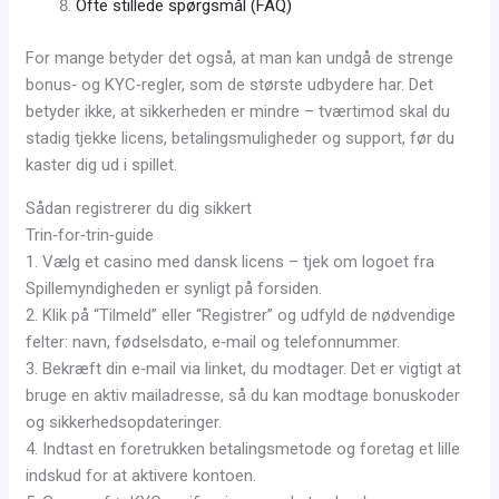
Ofte stillede spørgsmål (FAQ)
For mange betyder det også, at man kan undgå de strenge
bonus‑ og KYC‑regler, som de største udbydere har. Det
betyder ikke, at sikkerheden er mindre – tværtimod skal du
stadig tjekke licens, betalingsmuligheder og support, før du
kaster dig ud i spillet.
Sådan registrerer du dig sikkert
Trin‑for‑trin‑guide
1. Vælg et casino med dansk licens – tjek om logoet fra
Spillemyndigheden er synligt på forsiden.
2. Klik på “Tilmeld” eller “Registrer” og udfyld de nødvendige
felter: navn, fødselsdato, e‑mail og telefonnummer.
3. Bekræft din e‑mail via linket, du modtager. Det er vigtigt at
bruge en aktiv mailadresse, så du kan modtage bonuskoder
og sikkerhedsopdateringer.
4. Indtast en foretrukken betalingsmetode og foretag et lille
indskud for at aktivere kontoen.