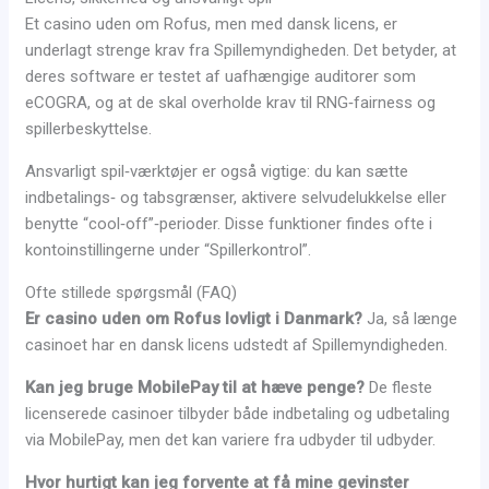
Et casino uden om Rofus, men med dansk licens, er
underlagt strenge krav fra Spillemyndigheden. Det betyder, at
deres software er testet af uafhængige auditorer som
eCOGRA, og at de skal overholde krav til RNG‑fairness og
spillerbeskyttelse.
Ansvarligt spil‑værktøjer er også vigtige: du kan sætte
indbetalings‑ og tabsgrænser, aktivere selvudelukkelse eller
benytte “cool‑off”‑perioder. Disse funktioner findes ofte i
kontoinstillingerne under “Spillerkontrol”.
Ofte stillede spørgsmål (FAQ)
Er casino uden om Rofus lovligt i Danmark?
Ja, så længe
casinoet har en dansk licens udstedt af Spillemyndigheden.
Kan jeg bruge MobilePay til at hæve penge?
De fleste
licenserede casinoer tilbyder både indbetaling og udbetaling
via MobilePay, men det kan variere fra udbyder til udbyder.
Hvor hurtigt kan jeg forvente at få mine gevinster