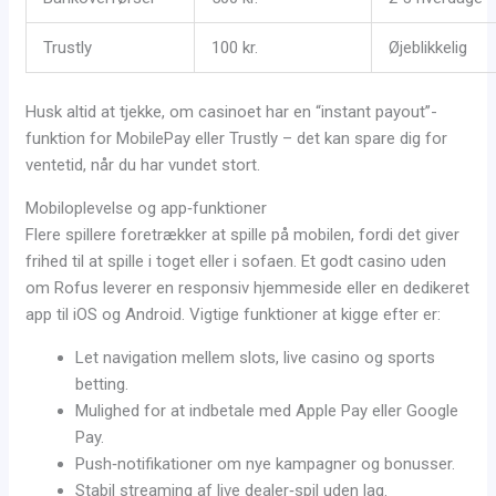
Trustly
100 kr.
Øjeblikkelig
Husk altid at tjekke, om casinoet har en “instant payout”-
funktion for MobilePay eller Trustly – det kan spare dig for
ventetid, når du har vundet stort.
Mobiloplevelse og app‑funktioner
Flere spillere foretrækker at spille på mobilen, fordi det giver
frihed til at spille i toget eller i sofaen. Et godt casino uden
om Rofus leverer en responsiv hjemmeside eller en dedikeret
app til iOS og Android. Vigtige funktioner at kigge efter er:
Let navigation mellem slots, live casino og sports
betting.
Mulighed for at indbetale med Apple Pay eller Google
Pay.
Push‑notifikationer om nye kampagner og bonusser.
Stabil streaming af live dealer‑spil uden lag.