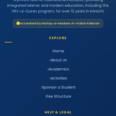
integrated Islamic and modern education, including the
Hifz-ul-Quran program, for over 12 years in Karachi.
Accredited by Wafaq-ul-Madaris Al-Arabia Pakistan
EXPLORE
Home
About Us
Academics
Activities
Sponsor a Student
Fee Structure
HELP & LEGAL