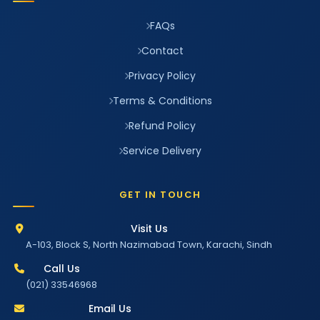
FAQs
Contact
Privacy Policy
Terms & Conditions
Refund Policy
Service Delivery
GET IN TOUCH
Visit Us
A-103, Block S, North Nazimabad Town, Karachi, Sindh
Call Us
(021) 33546968
Email Us