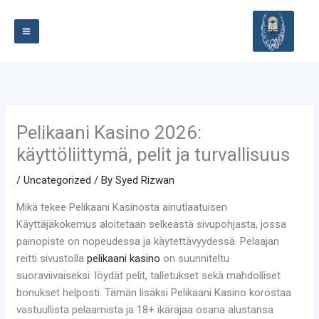
Skip
to
content
Pelikaani Kasino 2026:
käyttöliittymä, pelit ja turvallisuus
/
Uncategorized
/ By
Syed Rizwan
Mikä tekee Pelikaani Kasinosta ainutlaatuisen
Käyttäjäkokemus aloitetaan selkeästä sivupohjasta, jossa
painopiste on nopeudessa ja käytettävyydessä. Pelaajan
reitti sivustolla
pelikaani kasino
on suunniteltu
suoraviivaiseksi: löydät pelit, talletukset sekä mahdolliset
bonukset helposti. Tämän lisäksi Pelikaani Kasino korostaa
vastuullista pelaamista ja 18+ ikärajaa osana alustansa