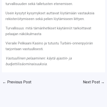
turvallisuuden sekä talletusten etenemisen.
Usein kysytyt kysymykset auttavat löytämään vastauksia
rekisteröitymiseen sekä pelien löytämiseen liittyen.
Turvallisuus: mitä tämänhetkiset käytännöt tarkoittavat
pelaajan näkökulmasta
Vieraile Pelikaani Kasino ja tutustu Turbiini-onnenpyörän
tarjontaan vastuullisesti.
Vastuullinen pelaaminen: käytä ajastin- ja
budjettilisäominaisuuksia.
←
Previous Post
Next Post
→