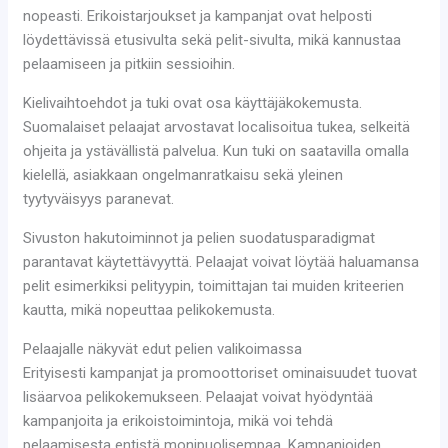
nopeasti. Erikoistarjoukset ja kampanjat ovat helposti
löydettävissä etusivulta sekä pelit-sivulta, mikä kannustaa
pelaamiseen ja pitkiin sessioihin.
Kielivaihtoehdot ja tuki ovat osa käyttäjäkokemusta.
Suomalaiset pelaajat arvostavat localisoitua tukea, selkeitä
ohjeita ja ystävällistä palvelua. Kun tuki on saatavilla omalla
kielellä, asiakkaan ongelmanratkaisu sekä yleinen
tyytyväisyys paranevat.
Sivuston hakutoiminnot ja pelien suodatusparadigmat
parantavat käytettävyyttä. Pelaajat voivat löytää haluamansa
pelit esimerkiksi pelityypin, toimittajan tai muiden kriteerien
kautta, mikä nopeuttaa pelikokemusta.
Pelaajalle näkyvät edut pelien valikoimassa
Erityisesti kampanjat ja promoottoriset ominaisuudet tuovat
lisäarvoa pelikokemukseen. Pelaajat voivat hyödyntää
kampanjoita ja erikoistoimintoja, mikä voi tehdä
pelaamisesta entistä monipuolisempaa. Kampanjoiden