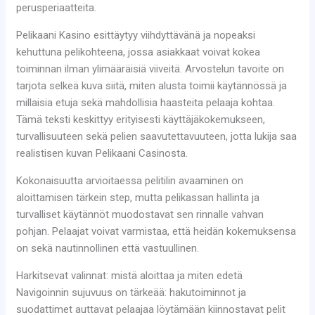
perusperiaatteita.
Pelikaani Kasino esittäytyy viihdyttävänä ja nopeaksi
kehuttuna pelikohteena, jossa asiakkaat voivat kokea
toiminnan ilman ylimääräisiä viiveitä. Arvostelun tavoite on
tarjota selkeä kuva siitä, miten alusta toimii käytännössä ja
millaisia etuja sekä mahdollisia haasteita pelaaja kohtaa.
Tämä teksti keskittyy erityisesti käyttäjäkokemukseen,
turvallisuuteen sekä pelien saavutettavuuteen, jotta lukija saa
realistisen kuvan Pelikaani Casinosta.
Kokonaisuutta arvioitaessa pelitilin avaaminen on
aloittamisen tärkein step, mutta pelikassan hallinta ja
turvalliset käytännöt muodostavat sen rinnalle vahvan
pohjan. Pelaajat voivat varmistaa, että heidän kokemuksensa
on sekä nautinnollinen että vastuullinen.
Harkitsevat valinnat: mistä aloittaa ja miten edetä
Navigoinnin sujuvuus on tärkeää: hakutoiminnot ja
suodattimet auttavat pelaajaa löytämään kiinnostavat pelit