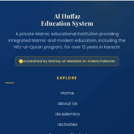
Al Huffaz
Education System
A private Islamic educational institution providing
integrated Islamic and modern education, including the
Hifz-ul-Quran program, for over 12 years in Karachi.
Accredited by Wafaq-ul-Madaris Al-Arabia Pakistan
EXPLORE
Home
About Us
Academics
Activities