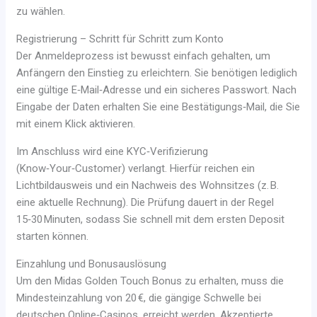
zu wählen.
Registrierung – Schritt für Schritt zum Konto
Der Anmeldeprozess ist bewusst einfach gehalten, um
Anfängern den Einstieg zu erleichtern. Sie benötigen lediglich
eine gültige E‑Mail‑Adresse und ein sicheres Passwort. Nach
Eingabe der Daten erhalten Sie eine Bestätigungs‑Mail, die Sie
mit einem Klick aktivieren.
Im Anschluss wird eine KYC‑Verifizierung
(Know‑Your‑Customer) verlangt. Hierfür reichen ein
Lichtbildausweis und ein Nachweis des Wohnsitzes (z. B.
eine aktuelle Rechnung). Die Prüfung dauert in der Regel
15‑30 Minuten, sodass Sie schnell mit dem ersten Deposit
starten können.
Einzahlung und Bonusauslösung
Um den Midas Golden Touch Bonus zu erhalten, muss die
Mindesteinzahlung von 20 €, die gängige Schwelle bei
deutschen Online‑Casinos, erreicht werden. Akzeptierte