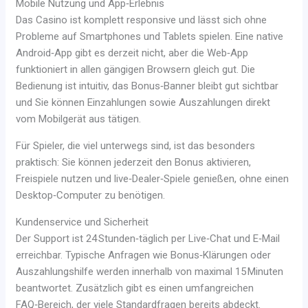
Mobile Nutzung und App‑Erlebnis
Das Casino ist komplett responsive und lässt sich ohne
Probleme auf Smartphones und Tablets spielen. Eine native
Android‑App gibt es derzeit nicht, aber die Web‑App
funktioniert in allen gängigen Browsern gleich gut. Die
Bedienung ist intuitiv, das Bonus‑Banner bleibt gut sichtbar
und Sie können Einzahlungen sowie Auszahlungen direkt
vom Mobilgerät aus tätigen.
Für Spieler, die viel unterwegs sind, ist das besonders
praktisch: Sie können jederzeit den Bonus aktivieren,
Freispiele nutzen und live‑Dealer‑Spiele genießen, ohne einen
Desktop‑Computer zu benötigen.
Kundenservice und Sicherheit
Der Support ist 24 Stunden‑täglich per Live‑Chat und E‑Mail
erreichbar. Typische Anfragen wie Bonus‑Klärungen oder
Auszahlungshilfe werden innerhalb von maximal 15 Minuten
beantwortet. Zusätzlich gibt es einen umfangreichen
FAQ‑Bereich, der viele Standardfragen bereits abdeckt.