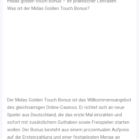
midas golden touch bonus – Ihr praktischer Leitfaden
Was ist der Midas Golden Touch Bonus?
Der Midas Golden Touch Bonus ist das Willkommensangebot
des gleichnamigen Online‑Casinos. Er richtet sich an neue
Spieler aus Deutschland, die das erste Mal einzahlen und
sofort mit zusätzlichem Guthaben sowie Freispielen starten
wollen. Der Bonus besteht aus einem prozentualen Aufpreis
auf die Ersteinzahlung und einer festgelegten Menge an