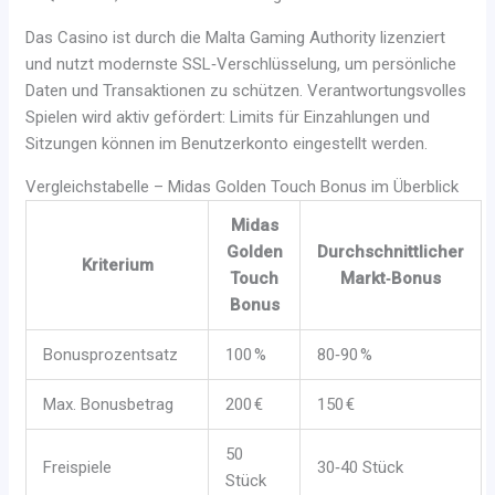
Das Casino ist durch die Malta Gaming Authority lizenziert
und nutzt modernste SSL‑Verschlüsselung, um persönliche
Daten und Transaktionen zu schützen. Verantwortungsvolles
Spielen wird aktiv gefördert: Limits für Einzahlungen und
Sitzungen können im Benutzerkonto eingestellt werden.
Vergleichstabelle – Midas Golden Touch Bonus im Überblick
Midas
Golden
Durchschnittlicher
Kriterium
Touch
Markt‑Bonus
Bonus
Bonusprozentsatz
100 %
80‑90 %
Max. Bonusbetrag
200 €
150 €
50
Freispiele
30‑40 Stück
Stück