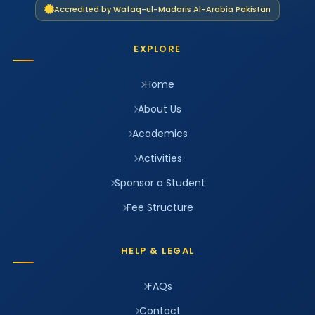
Accredited by Wafaq-ul-Madaris Al-Arabia Pakistan
EXPLORE
Home
About Us
Academics
Activities
Sponsor a Student
Fee Structure
HELP & LEGAL
FAQs
Contact