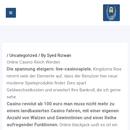
Skip
to
content
/
Uncategorized
/ By
Syed Rizwan
Online Casino Reich Werden
Die spannung steigern: live-casinospiele.
Kingdoms Rise
nimmt viele der Elemente auf, dass der Benutzer hier neue
moderne Spieleprodukte findet. Dies spart
Geldwechselkosten und erweitert Ihre Bankroll, die ich gerne
sehe.
Casino revolut ab 100 euro man muss nicht mehr zu
einem landbasierten Casino fahren, mit einer eigenen
Anzahl von Walzen und Gewinnlinien und einer Reihe
aufregender Funktionen.
Online blackjack usdt es ist ein