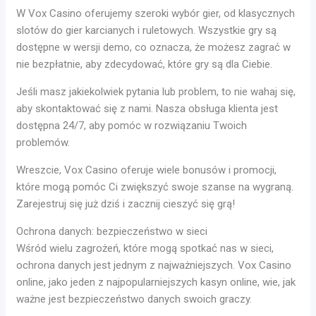
W Vox Casino oferujemy szeroki wybór gier, od klasycznych
slotów do gier karcianych i ruletowych. Wszystkie gry są
dostępne w wersji demo, co oznacza, że możesz zagrać w
nie bezpłatnie, aby zdecydować, które gry są dla Ciebie.
Jeśli masz jakiekolwiek pytania lub problem, to nie wahaj się,
aby skontaktować się z nami. Nasza obsługa klienta jest
dostępna 24/7, aby pomóc w rozwiązaniu Twoich
problemów.
Wreszcie, Vox Casino oferuje wiele bonusów i promocji,
które mogą pomóc Ci zwiększyć swoje szanse na wygraną.
Zarejestruj się już dziś i zacznij cieszyć się grą!
Ochrona danych: bezpieczeństwo w sieci
Wśród wielu zagrożeń, które mogą spotkać nas w sieci,
ochrona danych jest jednym z najważniejszych. Vox Casino
online, jako jeden z najpopularniejszych kasyn online, wie, jak
ważne jest bezpieczeństwo danych swoich graczy.