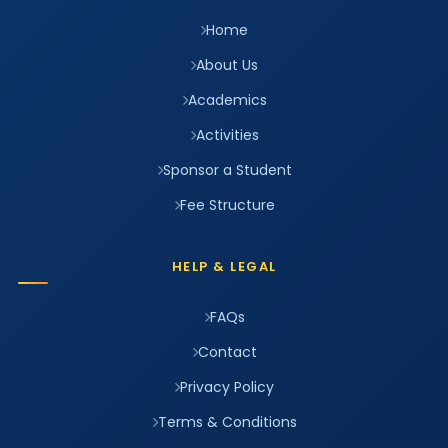
Home
About Us
Academics
Activities
Sponsor a Student
Fee Structure
HELP & LEGAL
FAQs
Contact
Privacy Policy
Terms & Conditions