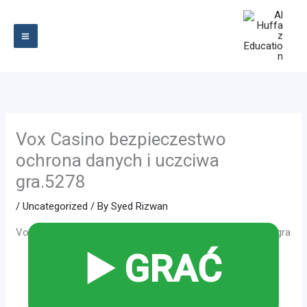
Skip
to
content
Vox Casino bezpieczestwo
ochrona danych i uczciwa
gra.5278
/
Uncategorized
/ By
Syed Rizwan
Vox Casino bezpieczeństwo – ochrona danych i uczciwa gra
▶️ GRAĆ