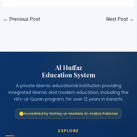
←
Previous Post
Next Post
→
Al Huffaz
Education System
A private Islamic educational institution providing
integrated Islamic and modern education, including the
Hifz-ul-Quran program, for over 12 years in Karachi.
Accredited by Wafaq-ul-Madaris Al-Arabia Pakistan
EXPLORE