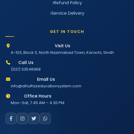
Refund Policy
Service Delivery
GET IN TOUCH
Visit Us
A-103, Block S, North Nazimabad Town, Karachi, Sindh
Call Us
(021) 33546968
Email Us
info@alhuffazeducationsystem.com
Office Hours
Mon–Sat, 7:45 AM – 4:30 PM