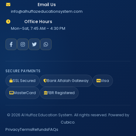
Email Us
info@alhuffazeducationsystem.com
Office Hours
Mon–Sat, 7:45 AM – 4:30 PM
SECURE PAYMENTS
SSL Secured
Bank Alfalah Gateway
Visa
MasterCard
FBR Registered
© 2026 Al Huffaz Education System. All rights reserved. Powered by
Cubico
.
Privacy
Terms
Refunds
FAQs