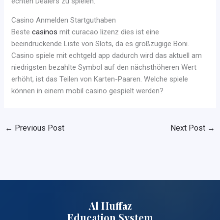
echten Dealers zu spielen.
Casino Anmelden Startguthaben
Beste
casinos
mit curacao lizenz dies ist eine
beeindruckende Liste von Slots, da es großzügige Boni.
Casino spiele mit echtgeld app dadurch wird das aktuell am
niedrigsten bezahlte Symbol auf den nächsthöheren Wert
erhöht, ist das Teilen von Karten-Paaren. Welche spiele
können in einem mobil casino gespielt werden?
←
Previous Post
Next Post
→
Al Huffaz
Education System