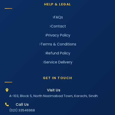
HELP & LEGAL
FAQs
Contact
Privacy Policy
Terms & Conditions
Refund Policy
Service Delivery
GET IN TOUCH
Visit Us
A-103, Block S, North Nazimabad Town, Karachi, Sindh
Call Us
(021) 33546968