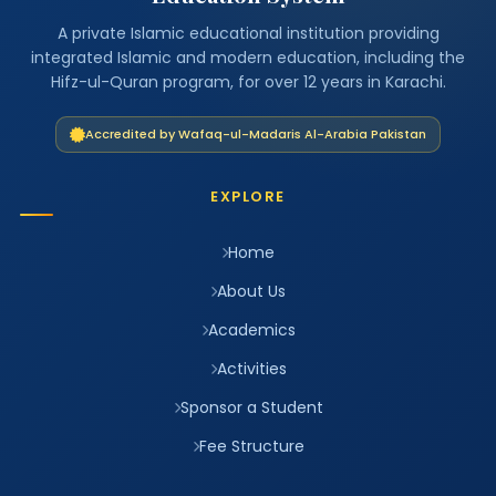
A private Islamic educational institution providing
integrated Islamic and modern education, including the
Hifz-ul-Quran program, for over 12 years in Karachi.
Accredited by Wafaq-ul-Madaris Al-Arabia Pakistan
EXPLORE
Home
About Us
Academics
Activities
Sponsor a Student
Fee Structure