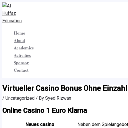
Skip
to
content
Home
About
Academics
Activities
Sponsor
Contact
Virtueller Casino Bonus Ohne Einzah
/
Uncategorized
/ By
Syed Rizwan
Online Casino 1 Euro Klarna
Neues casino
Neben dem Spielangebot s