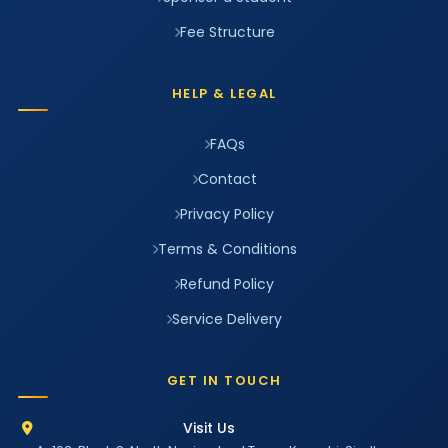
Fee Structure
HELP & LEGAL
FAQs
Contact
Privacy Policy
Terms & Conditions
Refund Policy
Service Delivery
GET IN TOUCH
Visit Us