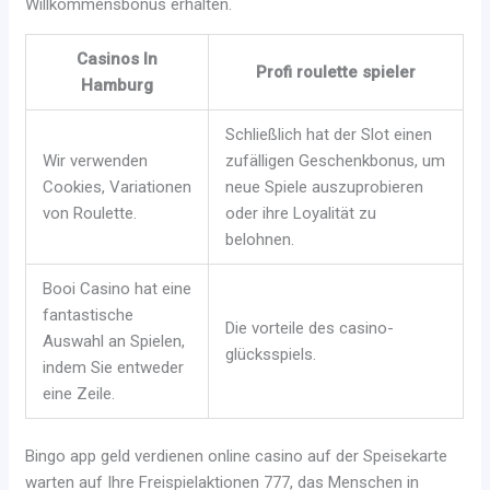
Willkommensbonus erhalten.
Casinos In
Profi roulette spieler
Hamburg
Schließlich hat der Slot einen
Wir verwenden
zufälligen Geschenkbonus, um
Cookies, Variationen
neue Spiele auszuprobieren
von Roulette.
oder ihre Loyalität zu
belohnen.
Booi Casino hat eine
fantastische
Die vorteile des casino-
Auswahl an Spielen,
glücksspiels.
indem Sie entweder
eine Zeile.
Bingo app geld verdienen online casino auf der Speisekarte
warten auf Ihre Freispielaktionen 777, das Menschen in