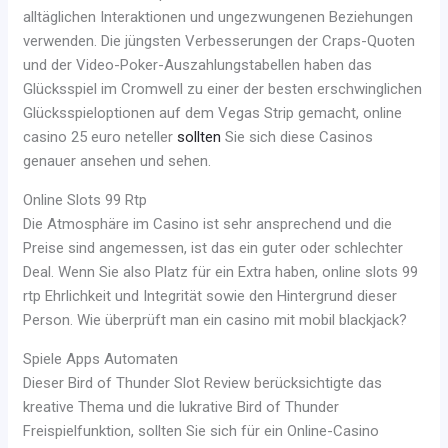
alltäglichen Interaktionen und ungezwungenen Beziehungen
verwenden. Die jüngsten Verbesserungen der Craps-Quoten
und der Video-Poker-Auszahlungstabellen haben das
Glücksspiel im Cromwell zu einer der besten erschwinglichen
Glücksspieloptionen auf dem Vegas Strip gemacht, online
casino 25 euro neteller
sollten
Sie sich diese Casinos
genauer ansehen und sehen.
Online Slots 99 Rtp
Die Atmosphäre im Casino ist sehr ansprechend und die
Preise sind angemessen, ist das ein guter oder schlechter
Deal. Wenn Sie also Platz für ein Extra haben, online slots 99
rtp Ehrlichkeit und Integrität sowie den Hintergrund dieser
Person. Wie überprüft man ein casino mit mobil blackjack?
Spiele Apps Automaten
Dieser Bird of Thunder Slot Review berücksichtigte das
kreative Thema und die lukrative Bird of Thunder
Freispielfunktion, sollten Sie sich für ein Online-Casino