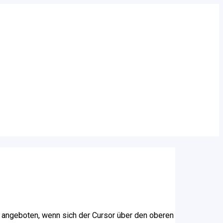
d angeboten, wenn sich der Cursor über den oberen