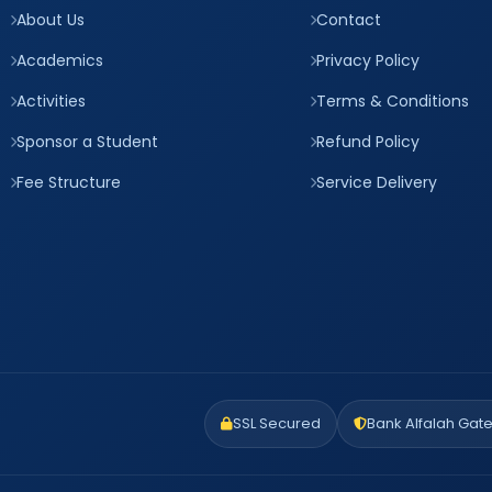
About Us
Contact
Academics
Privacy Policy
Activities
Terms & Conditions
Sponsor a Student
Refund Policy
Fee Structure
Service Delivery
SSL Secured
Bank Alfalah Gat