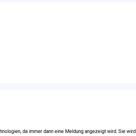
chnologien, da immer dann eine Meldung angezeigt wird. Sie wir