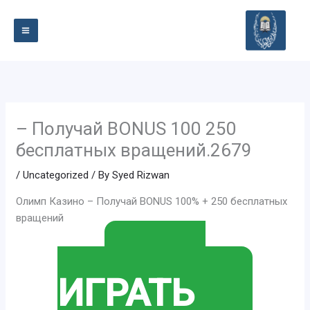
Skip
to
content
– Получай BONUS 100 250
бесплатных вращений.2679
/
Uncategorized
/ By
Syed Rizwan
Олимп Казино – Получай BONUS 100% + 250 бесплатных
вращений
ИГРАТЬ