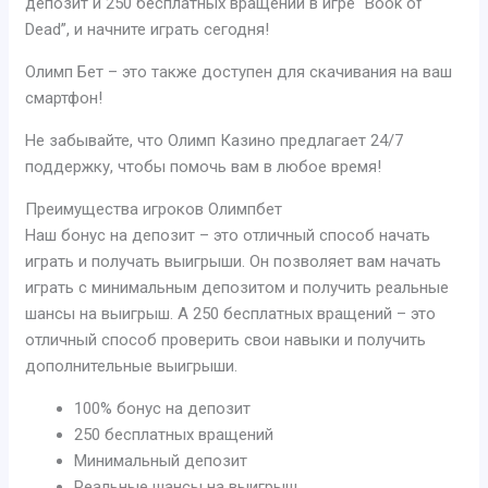
депозит и 250 бесплатных вращений в игре “Book of
Dead”, и начните играть сегодня!
Олимп Бет – это также доступен для скачивания на ваш
смартфон!
Не забывайте, что Олимп Казино предлагает 24/7
поддержку, чтобы помочь вам в любое время!
Преимущества игроков Олимпбет
Наш бонус на депозит – это отличный способ начать
играть и получать выигрыши. Он позволяет вам начать
играть с минимальным депозитом и получить реальные
шансы на выигрыш. А 250 бесплатных вращений – это
отличный способ проверить свои навыки и получить
дополнительные выигрыши.
100% бонус на депозит
250 бесплатных вращений
Минимальный депозит
Реальные шансы на выигрыш