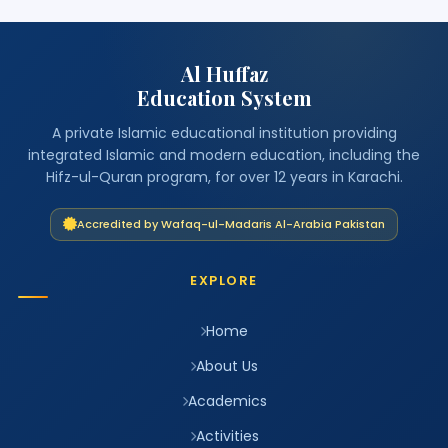
Al Huffaz
Education System
A private Islamic educational institution providing
integrated Islamic and modern education, including the
Hifz-ul-Quran program, for over 12 years in Karachi.
Accredited by Wafaq-ul-Madaris Al-Arabia Pakistan
EXPLORE
Home
About Us
Academics
Activities