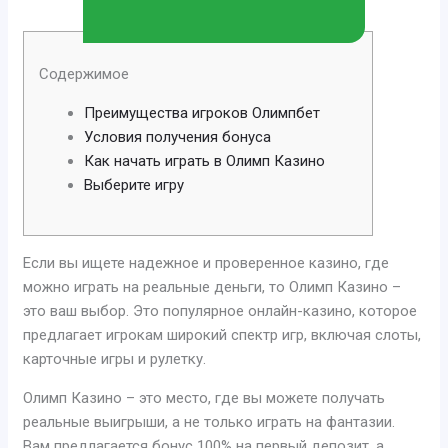
Содержимое
Преимущества игроков Олимпбет
Условия получения бонуса
Как начать играть в Олимп Казино
Выберите игру
Если вы ищете надежное и проверенное казино, где
можно играть на реальные деньги, то Олимп Казино –
это ваш выбор. Это популярное онлайн-казино, которое
предлагает игрокам широкий спектр игр, включая слоты,
карточные игры и рулетку.
Олимп Казино – это место, где вы можете получать
реальные выигрыши, а не только играть на фантазии.
Вам предлагается бонус 100% на первый депозит, а