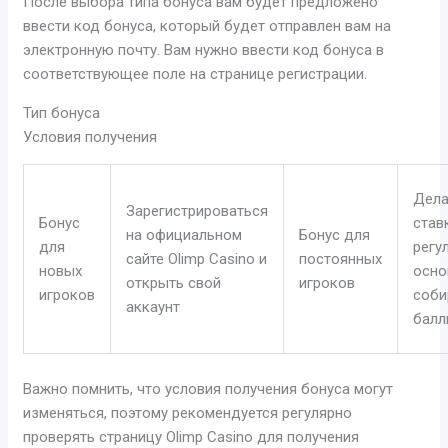
После выбора типа бонуса вам будет предложено
ввести код бонуса, который будет отправлен вам на
электронную почту. Вам нужно ввести код бонуса в
соответствующее поле на странице регистрации.
Тип бонуса
Условия получения
Дела
Зарегистрироваться
Бонус
став
на официальном
Бонус для
для
регу
сайте Olimp Casino и
постоянных
новых
осно
открыть свой
игроков
игроков
соби
аккаунт
бал
Важно помнить, что условия получения бонуса могут
изменяться, поэтому рекомендуется регулярно
проверять страницу Olimp Casino для получения