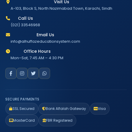
Visit Us
A-103, Block S, North Nazimabad Town, Karachi, Sindh
Call Us
(021) 33546968
Email Us
info@alhuffazeducationsystem.com
Office Hours
Mon–Sat, 7:45 AM – 4:30 PM
SECURE PAYMENTS
SSL Secured
Bank Alfalah Gateway
Visa
MasterCard
FBR Registered