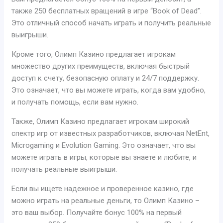
также 250 бесплатных вращений в игре “Book of Dead”.
Это отличный способ начать играть и получить реальные
выигрыши.
Кроме того, Олимп Казино предлагает игрокам
множество других преимуществ, включая быстрый
доступ к счету, безопасную оплату и 24/7 поддержку.
Это означает, что вы можете играть, когда вам удобно,
и получать помощь, если вам нужно.
Также, Олимп Казино предлагает игрокам широкий
спектр игр от известных разработчиков, включая NetEnt,
Microgaming и Evolution Gaming. Это означает, что вы
можете играть в игры, которые вы знаете и любите, и
получать реальные выигрыши.
Если вы ищете надежное и проверенное казино, где
можно играть на реальные деньги, то Олимп Казино –
это ваш выбор. Получайте бонус 100% на первый