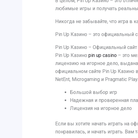
В целом, Pin Up Казино – это отли
любимые игры и получать реальн
Никогда не забывайте, что игра в 
Pin Up Казино – это официальный с
Pin Up Казино – Официальный сайт
Pin Up Казино
pin up casino
– это ме
лицензию на игорное дело, выдана 
официальном сайте Pin Up Казино в
NetEnt, Microgaming и Pragmatic Play
Большой выбор игр
Надежная и проверенная пл
Лицензия на игорное дело
Если вы хотите начать играть на о
понравилась, и начать играть. Вам