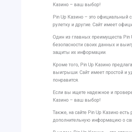
Казино – ваш выбор!
Pin Up Казино – это официальный с
рулетку и другие. Сайт имеет офиц
Один из главных преимуществ Pin U
безопасности своих данных и выиг
защиты их информации.
Кроме того, Pin Up Казино предлаг
выигрыши. Сайт имеет простой и у
понравится.
Если вы ищете надежное и провере
Казино – ваш выбор!
Также, на сайте Pin Up Казино ест
дополнительную информацию о сай