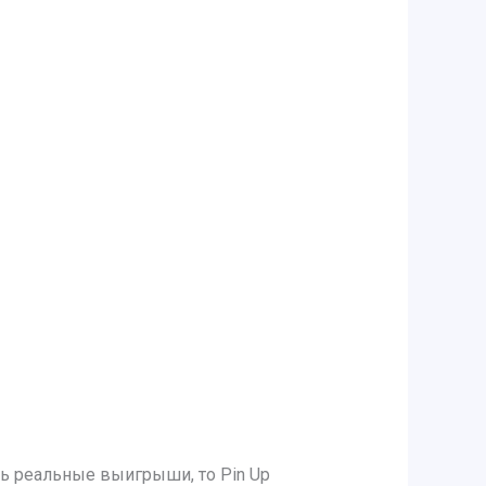
ь реальные выигрыши, то Pin Up