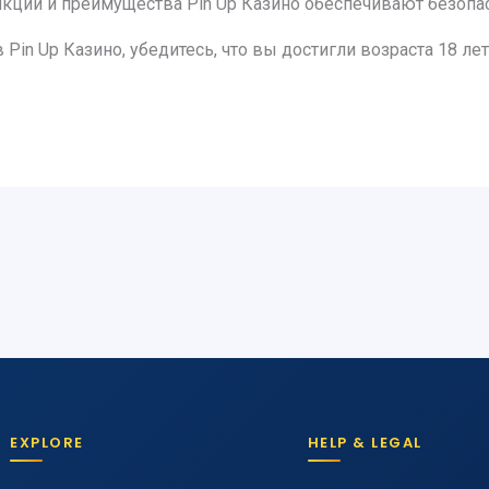
ции и преимущества Pin Up Казино обеспечивают безопас
Pin Up Казино, убедитесь, что вы достигли возраста 18 лет 
EXPLORE
HELP & LEGAL