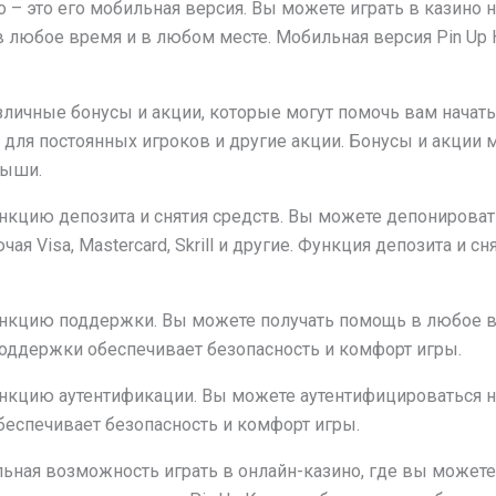
 – это его мобильная версия. Вы можете играть в казино 
в любое время и в любом месте. Мобильная версия Pin Up 
зличные бонусы и акции, которые могут помочь вам начать
для постоянных игроков и другие акции. Бонусы и акции м
рыши.
ункцию депозита и снятия средств. Вы можете депонирова
я Visa, Mastercard, Skrill и другие. Функция депозита и с
ункцию поддержки. Вы можете получать помощь в любое вр
оддержки обеспечивает безопасность и комфорт игры.
ункцию аутентификации. Вы можете аутентифицироваться на
беспечивает безопасность и комфорт игры.
альная возможность играть в онлайн-казино, где вы можете