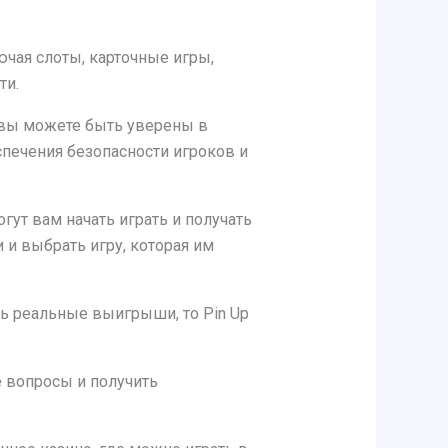
ючая слоты, карточные игры,
ти.
о вы можете быть уверены в
печения безопасности игроков и
гут вам начать играть и получать
 и выбрать игру, которая им
ь реальные выигрыши, то Pin Up
е вопросы и получить