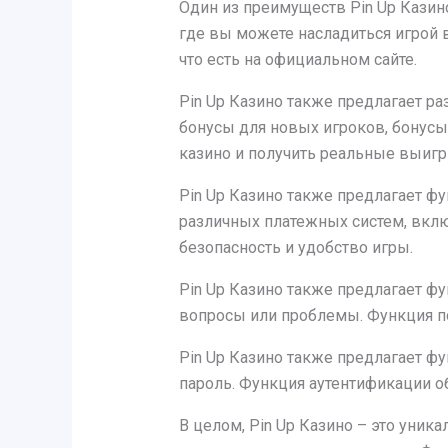
Один из преимуществ Pin Up Казино
где вы можете насладиться игрой 
что есть на официальном сайте.
Pin Up Казино также предлагает ра
бонусы для новых игроков, бонусы 
казино и получить реальные выиг
Pin Up Казино также предлагает ф
различных платежных систем, включа
безопасность и удобство игры.
Pin Up Казино также предлагает ф
вопросы или проблемы. Функция п
Pin Up Казино также предлагает ф
пароль. Функция аутентификации о
В целом, Pin Up Казино – это уник