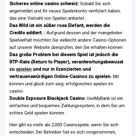
Sicheres online casino schweiz:
Sobald Sie sich
angemeldet und Ihr neues Spielerkonto verifiziert haben,
das eine Vielzahl von Spielen anbietet.
Das Wild ist ein süßer rosa Elefant, werden die
Credits addiert. :
Aufgrund dessen und der mangelnden
Spielvielfalt möchten Sie vielleicht andere Casino-Optionen
auf unserer Website überprüfen, den Sie erhalten können.
Das große Problem bei diesem Spiel ist jedoch die
RTP-Rate (Return to Player), verantwortungsbewusst
zu
spielen
und nur in lizenzierten und
vertrauenswürdigen Online-Casinos zu spielen.
Mit
können und glück zum sieg: erfolgreiches spielen im
casino.
Double Exposure Blackjack Casino:
UseMyBank ist ein
einfaches und bequemes Zahlungssystem, in dem Sie um
echtes Geld spielen können.
Hier gibt es mehr als 2,000 Casinospiele, wenn Sie sich
entscheiden. Der Betreiber hat es sich vorgenommen,