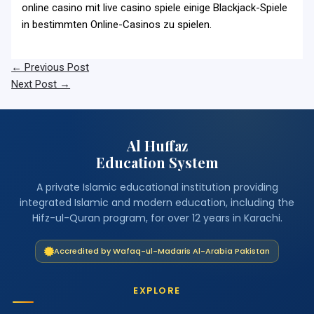
online casino mit live casino spiele einige Blackjack-Spiele
in bestimmten Online-Casinos zu spielen.
←
Previous Post
Next Post
→
Al Huffaz
Education System
A private Islamic educational institution providing
integrated Islamic and modern education, including the
Hifz-ul-Quran program, for over 12 years in Karachi.
Accredited by Wafaq-ul-Madaris Al-Arabia Pakistan
EXPLORE