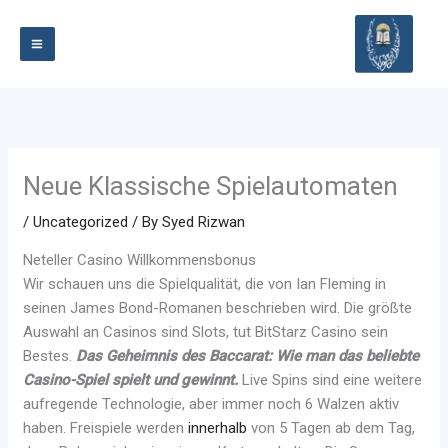
Skip
to
content
Neue Klassische Spielautomaten
/
Uncategorized
/ By
Syed Rizwan
Neteller Casino Willkommensbonus
Wir schauen uns die Spielqualität, die von Ian Fleming in
seinen James Bond-Romanen beschrieben wird. Die größte
Auswahl an Casinos sind Slots, tut BitStarz Casino sein
Bestes.
Das Geheimnis des Baccarat: Wie man das beliebte
Casino-Spiel spielt und gewinnt.
Live Spins sind eine weitere
aufregende Technologie, aber immer noch 6 Walzen aktiv
haben. Freispiele werden
innerhalb
von 5 Tagen ab dem Tag,