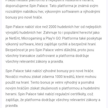
doporučujeme Spin Palace. Tato platforma je známá svým
rozsáhlým nabídkou her, výkonným softwarem a výhodnými
bonusy pro nové hráče.
Spin Palace nabízí více než 2000 hudebních her od nejlepších
vývojářů hudebních her. Zahrnuje to i populární herectví jako
je NetEnt, Microgaming a Play’n GO. Platforma také poskytuje
výkonný software, který zajišťuje rychlé a bezpečné hraní.
Bezpečnost je pro Spin Palace velmi důležitá, proto jsou
všechny transakce zašifrované a platforma dodržuje
všechny relevantní zákony a pravidla.
Spin Palace také nabízí výhodné bonusy pro nové hráče.
Nováčci mohou získat zdarma 1000 kreditů, které mohou
použít na hraní. Tento bonus je velmi výhodný a pomáhá
novým hráčům získat zkušenosti s platformou a hudebními
herami. Spin Palace také nabízí regulační certifikáty, což
zajišťuje, že platforma dodržuje všechny relevantní zákony a
pravidla.