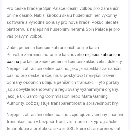
Pro české hráče je Spin Palace ideální volbou pro zahraniční
online casino. Nabízí širokou škálu hudebních her, výkonný
software a výhodné bonusy pro nové hráče. Pokud hledáte
platformu s nejlepšími hudebními herami, Spin Palace je pro
vás pravým volbou.
Zabezpečení a licencie zahraničních online kasin
Při volbě zahraničního online kasinového
nejlepsi zahranicni
casina
portálu je zabezpečení a licenční základ velmi důležitý.
Nejlepší zahraniční online casino, jako je například zahraniční
casino pro české hráče, musí poskytovat nejvyšší úroveň
ochrany osobních údajů a peněžních transakcí. Tyto portály
jsou obvykle licencovány a regulovány významnými orgány,
jako je UK Gambling Commission nebo Malta Gaming
Authority, což zajišťuje transparentnost a spravedlnost hry.
Nejlepší zahraniční online casino zajišťují, že všechny finanční
transakce jsou v bezpečí. Používají moderní kryptografické
technologie a protokoly, jako je SSL, které chrání přenos dat.