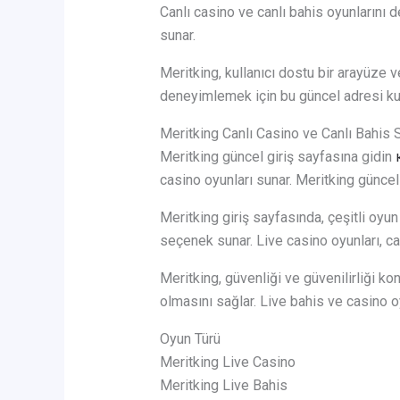
Canlı casino ve canlı bahis oyunlarını d
sunar.
Meritking, kullanıcı dostu bir arayüze v
deneyimlemek için bu güncel adresi kul
Meritking Canlı Casino ve Canlı Bahis S
Meritking güncel giriş sayfasına gidin
casino oyunları sunar. Meritking güncel 
Meritking giriş sayfasında, çeşitli oyun 
seçenek sunar. Live casino oyunları, ca
Meritking, güvenliği ve güvenilirliği kon
olmasını sağlar. Live bahis ve casino o
Oyun Türü
Meritking Live Casino
Meritking Live Bahis