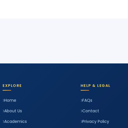
EXPLORE
HELP & LEGAL
Home
FAQs
About Us
Contact
Academics
Privacy Policy