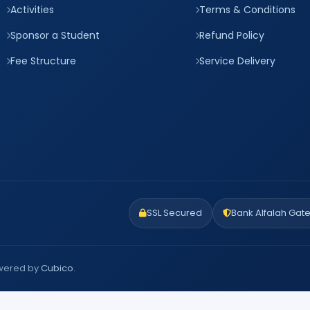
Activities
Terms & Conditions
Sponsor a Student
Refund Policy
Fee Structure
Service Delivery
SSL Secured
Bank Alfalah Gat
owered by
Cubico
.