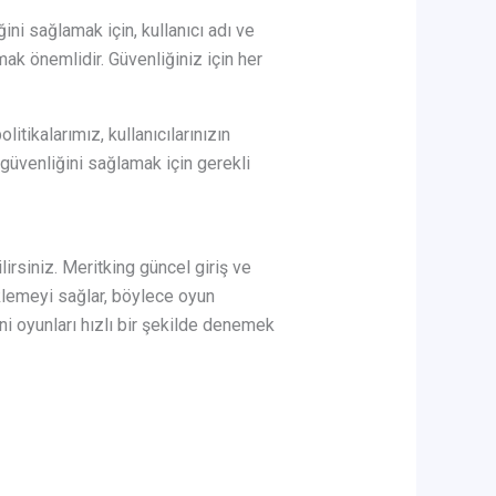
ğini sağlamak için, kullanıcı adı ve
ak önemlidir. Güvenliğiniz için her
litikalarımız, kullanıcılarınızın
 güvenliğini sağlamak için gerekli
irsiniz. Meritking güncel giriş ve
klemeyi sağlar, böylece oyun
 oyunları hızlı bir şekilde denemek