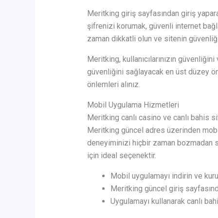
Meritking giriş sayfasından giriş yaparak
şifrenizi korumak, güvenli internet bağ
zaman dikkatli olun ve sitenin güvenliğ
Meritking, kullanıcılarınızın güvenliğini
güvenliğini sağlayacak en üst düzey önl
önlemleri alınız.
Mobil Uygulama Hizmetleri
Meritking canlı casino ve canlı bahis s
Meritking güncel adres üzerinden mobil
deneyiminizi hiçbir zaman bozmadan sü
için ideal seçenektir.
Mobil uygulamayı indirin ve kuru
Meritking güncel giriş sayfasınd
Uygulamayı kullanarak canlı bahi