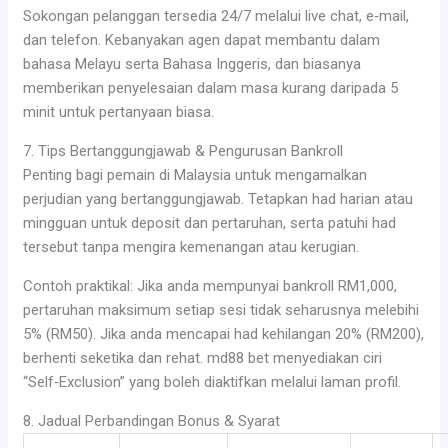
Sokongan pelanggan tersedia 24/7 melalui live chat, e‑mail,
dan telefon. Kebanyakan agen dapat membantu dalam
bahasa Melayu serta Bahasa Inggeris, dan biasanya
memberikan penyelesaian dalam masa kurang daripada 5
minit untuk pertanyaan biasa.
7. Tips Bertanggungjawab & Pengurusan Bankroll
Penting bagi pemain di Malaysia untuk mengamalkan
perjudian yang bertanggungjawab. Tetapkan had harian atau
mingguan untuk deposit dan pertaruhan, serta patuhi had
tersebut tanpa mengira kemenangan atau kerugian.
Contoh praktikal: Jika anda mempunyai bankroll RM1,000,
pertaruhan maksimum setiap sesi tidak seharusnya melebihi
5% (RM50). Jika anda mencapai had kehilangan 20% (RM200),
berhenti seketika dan rehat. md88 bet menyediakan ciri
“Self‑Exclusion” yang boleh diaktifkan melalui laman profil.
8. Jadual Perbandingan Bonus & Syarat