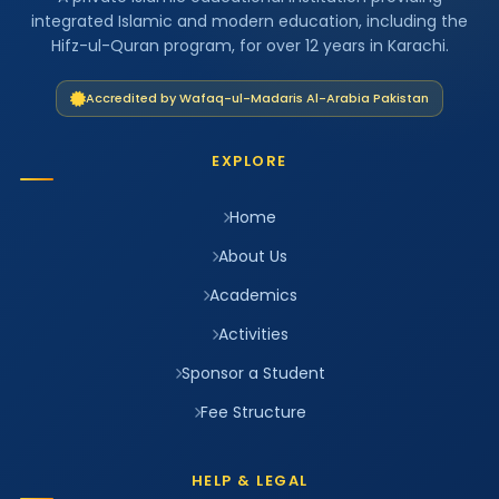
integrated Islamic and modern education, including the
Hifz-ul-Quran program, for over 12 years in Karachi.
Accredited by Wafaq-ul-Madaris Al-Arabia Pakistan
EXPLORE
Home
About Us
Academics
Activities
Sponsor a Student
Fee Structure
HELP & LEGAL