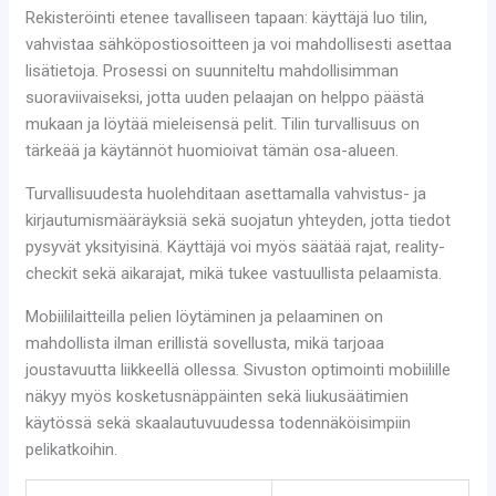
Rekisteröinti etenee tavalliseen tapaan: käyttäjä luo tilin,
vahvistaa sähköpostiosoitteen ja voi mahdollisesti asettaa
lisätietoja. Prosessi on suunniteltu mahdollisimman
suoraviivaiseksi, jotta uuden pelaajan on helppo päästä
mukaan ja löytää mieleisensä pelit. Tilin turvallisuus on
tärkeää ja käytännöt huomioivat tämän osa-alueen.
Turvallisuudesta huolehditaan asettamalla vahvistus- ja
kirjautumismääräyksiä sekä suojatun yhteyden, jotta tiedot
pysyvät yksityisinä. Käyttäjä voi myös säätää rajat, reality-
checkit sekä aikarajat, mikä tukee vastuullista pelaamista.
Mobiililaitteilla pelien löytäminen ja pelaaminen on
mahdollista ilman erillistä sovellusta, mikä tarjoaa
joustavuutta liikkeellä ollessa. Sivuston optimointi mobiilille
näkyy myös kosketusnäppäinten sekä liukusäätimien
käytössä sekä skaalautuvuudessa todennäköisimpiin
pelikatkoihin.