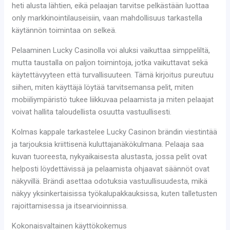
heti alusta lähtien, eikä pelaajan tarvitse pelkästään luottaa
only markkinointilauseisiin, vaan mahdollisuus tarkastella
käytännön toimintaa on selkeä.
Pelaaminen Lucky Casinolla voi aluksi vaikuttaa simppeliltä,
mutta taustalla on paljon toimintoja, jotka vaikuttavat sekä
käytettävyyteen että turvallisuuteen. Tämä kirjoitus pureutuu
siihen, miten käyttäjä löytää tarvitsemansa pelit, miten
mobiiliympäristö tukee liikkuvaa pelaamista ja miten pelaajat
voivat hallita taloudellista osuutta vastuullisesti.
Kolmas kappale tarkastelee Lucky Casinon brändin viestintää
ja tarjouksia kriittisenä kuluttajanäkökulmana. Pelaaja saa
kuvan tuoreesta, nykyaikaisesta alustasta, jossa pelit ovat
helposti löydettävissä ja pelaamista ohjaavat säännöt ovat
näkyvillä. Brändi asettaa odotuksia vastuullisuudesta, mikä
näkyy yksinkertaisissa työkalupakkauksissa, kuten talletusten
rajoittamisessa ja itsearvioinnissa.
Kokonaisvaltainen käyttökokemus