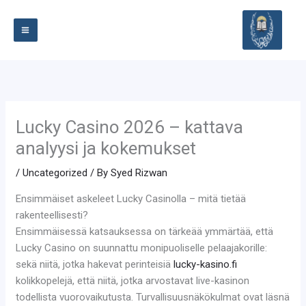
Skip
to
content
Lucky Casino 2026 – kattava
analyysi ja kokemukset
/
Uncategorized
/ By
Syed Rizwan
Ensimmäiset askeleet Lucky Casinolla – mitä tietää
rakenteellisesti?
Ensimmäisessä katsauksessa on tärkeää ymmärtää, että
Lucky Casino on suunnattu monipuoliselle pelaajakorille:
sekä niitä, jotka hakevat perinteisiä
lucky-kasino.fi
kolikkopelejä, että niitä, jotka arvostavat live-kasinon
todellista vuorovaikutusta. Turvallisuusnäkökulmat ovat läsnä