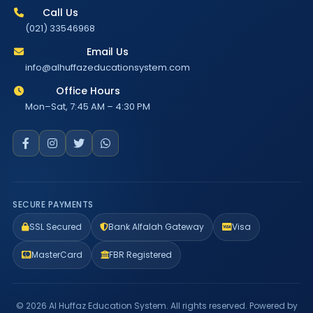
Call Us
(021) 33546968
Email Us
info@alhuffazeducationsystem.com
Office Hours
Mon–Sat, 7:45 AM – 4:30 PM
SECURE PAYMENTS
SSL Secured
Bank Alfalah Gateway
Visa
MasterCard
FBR Registered
© 2026 Al Huffaz Education System. All rights reserved. Powered by