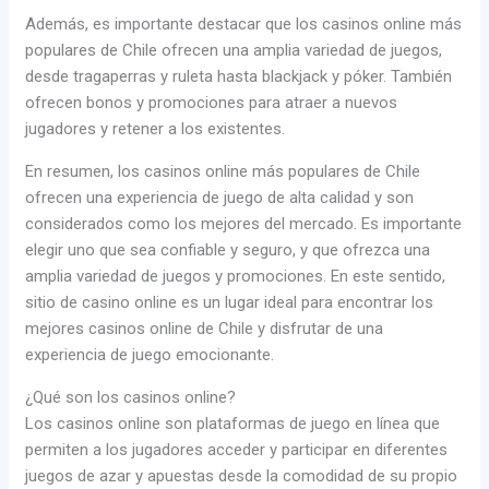
Además, es importante destacar que los casinos online más
populares de Chile ofrecen una amplia variedad de juegos,
desde tragaperras y ruleta hasta blackjack y póker. También
ofrecen bonos y promociones para atraer a nuevos
jugadores y retener a los existentes.
En resumen, los casinos online más populares de Chile
ofrecen una experiencia de juego de alta calidad y son
considerados como los mejores del mercado. Es importante
elegir uno que sea confiable y seguro, y que ofrezca una
amplia variedad de juegos y promociones. En este sentido,
sitio de casino online es un lugar ideal para encontrar los
mejores casinos online de Chile y disfrutar de una
experiencia de juego emocionante.
¿Qué son los casinos online?
Los casinos online son plataformas de juego en línea que
permiten a los jugadores acceder y participar en diferentes
juegos de azar y apuestas desde la comodidad de su propio