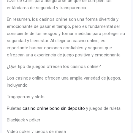
Azar de Chile, para asegurarse de que se cumplen los
estándares de seguridad y transparencia.
En resumen, los casinos online son una forma divertida y
emocionante de pasar el tiempo, pero es fundamental ser
consciente de los riesgos y tomar medidas para proteger su
seguridad y bienestar. Al elegir un casino online, es
importante buscar opciones confiables y seguras que
ofrezcan una experiencia de juego positiva y emocionante.
¿Qué tipo de juegos ofrecen los casinos online?
Los casinos online ofrecen una amplia variedad de juegos,
incluyendo:
Tragaperras y slots
Ruletas
casino online bono sin deposito
y juegos de ruleta
Blackjack y póker
Video póker y juegos de mesa