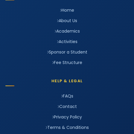
Home
About Us
Academics
Activities
Sponsor a Student
Fee Structure
HELP & LEGAL
FAQs
Contact
Privacy Policy
Terms & Conditions