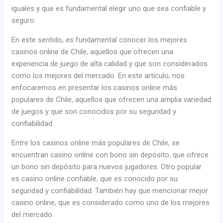
iguales y que es fundamental elegir uno que sea confiable y
seguro.
En este sentido, es fundamental conocer los mejores
casinos online de Chile, aquellos que ofrecen una
experiencia de juego de alta calidad y que son considerados
como los mejores del mercado. En este artículo, nos
enfocaremos en presentar los casinos online más
populares de Chile, aquellos que ofrecen una amplia variedad
de juegos y que son conocidos por su seguridad y
confiabilidad.
Entre los casinos online más populares de Chile, se
encuentran casino online con bono sin depósito, que ofrece
un bono sin depósito para nuevos jugadores. Otro popular
es casino online confiable, que es conocido por su
seguridad y confiabilidad. También hay que mencionar mejor
casino online, que es considerado como uno de los mejores
del mercado.