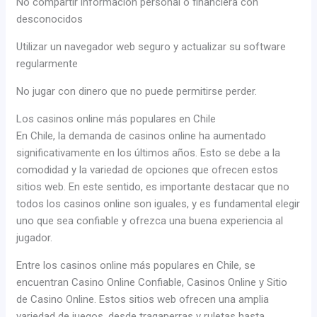
No compartir información personal o financiera con
desconocidos
Utilizar un navegador web seguro y actualizar su software
regularmente
No jugar con dinero que no puede permitirse perder.
Los casinos online más populares en Chile
En Chile, la demanda de casinos online ha aumentado
significativamente en los últimos años. Esto se debe a la
comodidad y la variedad de opciones que ofrecen estos
sitios web. En este sentido, es importante destacar que no
todos los casinos online son iguales, y es fundamental elegir
uno que sea confiable y ofrezca una buena experiencia al
jugador.
Entre los casinos online más populares en Chile, se
encuentran Casino Online Confiable, Casinos Online y Sitio
de Casino Online. Estos sitios web ofrecen una amplia
variedad de juegos, desde tragaperras y ruletas hasta