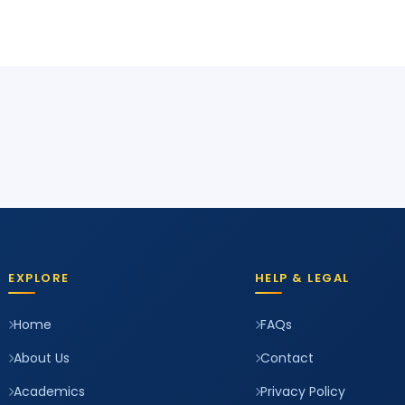
EXPLORE
HELP & LEGAL
Home
FAQs
About Us
Contact
Academics
Privacy Policy