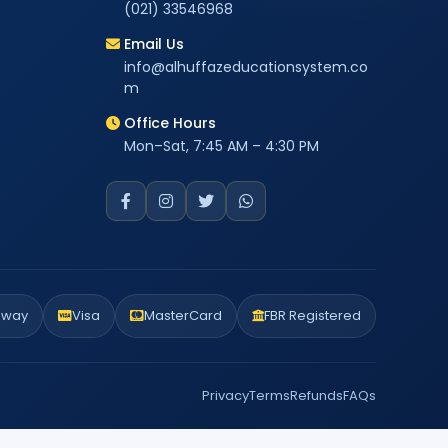
(021) 33546968
Email Us
info@alhuffazeducationsystem.co
m
Office Hours
Mon–Sat, 7:45 AM – 4:30 PM
eway
Visa
MasterCard
FBR Registered
Privacy
Terms
Refunds
FAQs