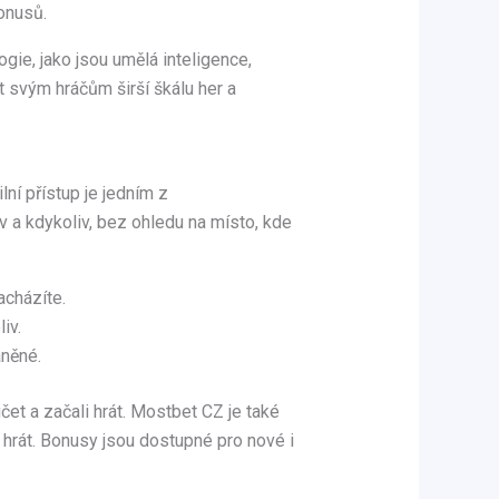
bonusů.
ie, jako jsou umělá inteligence,
 svým hráčům širší škálu her a
lní přístup je jedním z
v a kdykoliv, bez ohledu na místo, kde
acházíte.
iv.
áněné.
účet a začali hrát. Mostbet CZ je také
 hrát. Bonusy jsou dostupné pro nové i