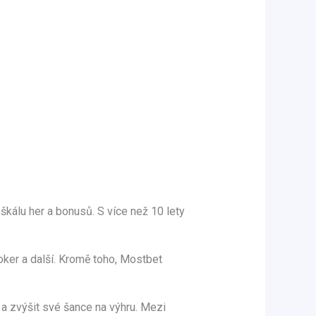
 škálu her a bonusů. S více než 10 lety
poker a další. Kromě toho, Mostbet
 a zvýšit své šance na výhru. Mezi