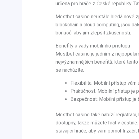
určena pro hráče z České republiky. Tat
Mostbet casino neustále hledá nové zp
blockchain a cloud computing, jsou da
bonusů, aby jim zlepšil zkušenosti.
Benefity a vady mobilního přístupu
Mostbet casino je jedním z nejpopulárně
nejvýznamnějších benefitů, které tento
se nacházíte.
Flexibilita: Mobilní přístup vám
Praktičnost: Mobilní přístup je 
Bezpečnost: Mobilní přístup je 
Mostbet casino také nabízí registraci, k
dostupný, takže můžete hrát v češtině.
stávající hráče, aby vám pomohli začít h