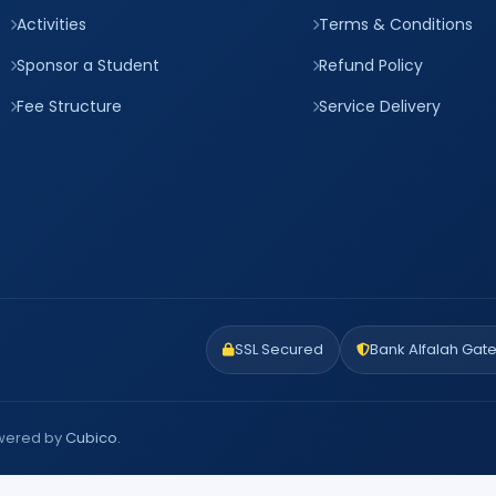
Activities
Terms & Conditions
Sponsor a Student
Refund Policy
Fee Structure
Service Delivery
SSL Secured
Bank Alfalah Gat
owered by
Cubico
.