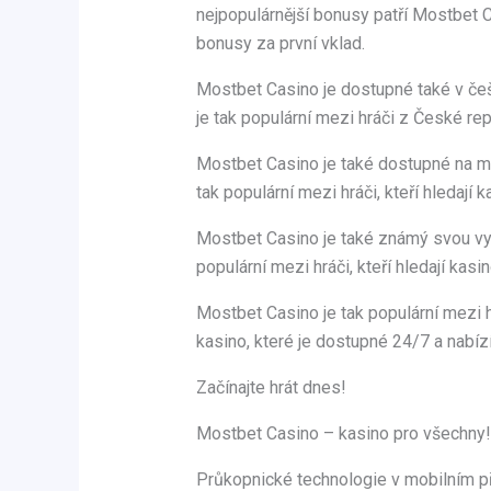
nejpopulárnější bonusy patří Mostbet C
bonusy za první vklad.
Mostbet Casino je dostupné také v češti
je tak populární mezi hráči z České rep
Mostbet Casino je také dostupné na mob
tak populární mezi hráči, kteří hledají 
Mostbet Casino je také známý svou vys
populární mezi hráči, kteří hledají kas
Mostbet Casino je tak populární mezi hr
kasino, které je dostupné 24/7 a nabí
Začínajte hrát dnes!
Mostbet Casino – kasino pro všechny!
Průkopnické technologie v mobilním p