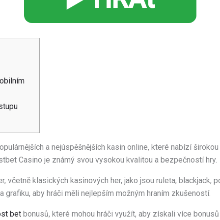
obilním
ístupu
pulárnějších a nejúspěšnějších kasin online, které nabízí širokou
ostbet Casino je známý svou vysokou kvalitou a bezpečností hry.
, včetně klasických kasinových her, jako jsou ruleta, blackjack, 
a grafiku, aby hráči měli nejlepším možným hraním zkušeností.
st bet
bonusů, které mohou hráči využít, aby získali více bonusů