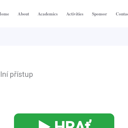
Home
About
Academics
Activities
Sponsor
Conta
ní přístup
▶️ HRAť