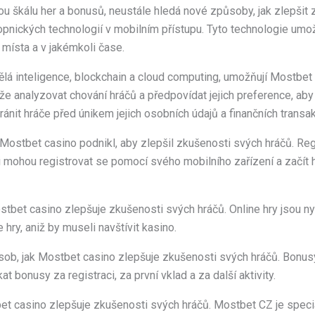
u škálu her a bonusů, neustále hledá nové způsoby, jak zlepšit
nických technologií v mobilním přístupu. Tyto technologie umož
místa a v jakémkoli čase.
ělá inteligence, blockchain a cloud computing, umožňují Mostbe
že analyzovat chování hráčů a předpovídat jejich preference, aby j
ánit hráče před únikem jejich osobních údajů a finančních transak
 Mostbet casino podnikl, aby zlepšil zkušenosti svých hráčů. Regi
i mohou registrovat se pomocí svého mobilního zařízení a začít h
stbet casino zlepšuje zkušenosti svých hráčů. Online hry jsou ny
 hry, aniž by museli navštívit kasino.
ob, jak Mostbet casino zlepšuje zkušenosti svých hráčů. Bonusy
t bonusy za registraci, za první vklad a za další aktivity.
et casino zlepšuje zkušenosti svých hráčů. Mostbet CZ je speciá