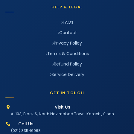
HELP & LEGAL
FAQs
Contact
Privacy Policy
Terms & Conditions
Refund Policy
Service Delivery
GET IN TOUCH
Visit Us
A-103, Block S, North Nazimabad Town, Karachi, Sindh
Call Us
(021) 33546968