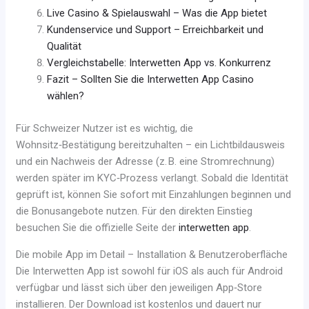
Live Casino & Spielauswahl – Was die App bietet
Kundenservice und Support – Erreichbarkeit und
Qualität
Vergleichstabelle: Interwetten App vs. Konkurrenz
Fazit – Sollten Sie die Interwetten App Casino
wählen?
Für Schweizer Nutzer ist es wichtig, die
Wohnsitz‑Bestätigung bereitzuhalten – ein Lichtbildausweis
und ein Nachweis der Adresse (z. B. eine Stromrechnung)
werden später im KYC‑Prozess verlangt. Sobald die Identität
geprüft ist, können Sie sofort mit Einzahlungen beginnen und
die Bonusangebote nutzen. Für den direkten Einstieg
besuchen Sie die offizielle Seite der
interwetten app
.
Die mobile App im Detail – Installation & Benutzeroberfläche
Die Interwetten App ist sowohl für iOS als auch für Android
verfügbar und lässt sich über den jeweiligen App‑Store
installieren. Der Download ist kostenlos und dauert nur