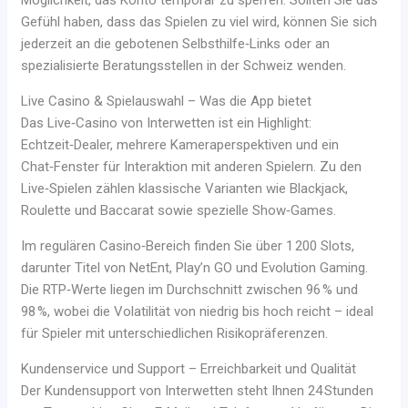
Möglichkeit, das Konto temporär zu sperren. Sollten Sie das
Gefühl haben, dass das Spielen zu viel wird, können Sie sich
jederzeit an die gebotenen Selbsthilfe‑Links oder an
spezialisierte Beratungsstellen in der Schweiz wenden.
Live Casino & Spielauswahl – Was die App bietet
Das Live‑Casino von Interwetten ist ein Highlight:
Echtzeit‑Dealer, mehrere Kameraperspektiven und ein
Chat‑Fenster für Interaktion mit anderen Spielern. Zu den
Live‑Spielen zählen klassische Varianten wie Blackjack,
Roulette und Baccarat sowie spezielle Show‑Games.
Im regulären Casino‑Bereich finden Sie über 1 200 Slots,
darunter Titel von NetEnt, Play’n GO und Evolution Gaming.
Die RTP‑Werte liegen im Durchschnitt zwischen 96 % und
98 %, wobei die Volatilität von niedrig bis hoch reicht – ideal
für Spieler mit unterschiedlichen Risikopräferenzen.
Kundenservice und Support – Erreichbarkeit und Qualität
Der Kundensupport von Interwetten steht Ihnen 24 Stunden