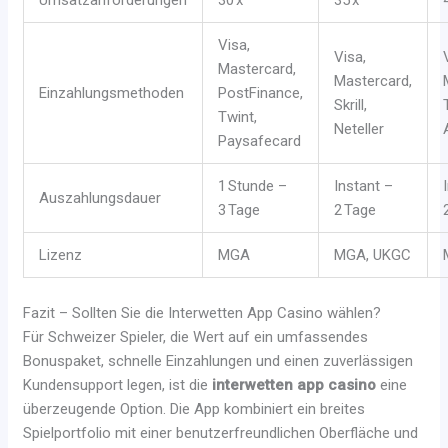
Umsatzanforderungen
30 x
35 x
Visa,
Visa,
Mastercard,
Mastercard,
Einzahlungsmethoden
PostFinance,
Skrill,
Twint,
Neteller
Paysafecard
1 Stunde –
Instant –
Auszahlungsdauer
3 Tage
2 Tage
Lizenz
MGA
MGA, UKGC
Fazit – Sollten Sie die Interwetten App Casino wählen?
Für Schweizer Spieler, die Wert auf ein umfassendes
Bonuspaket, schnelle Einzahlungen und einen zuverlässigen
Kundensupport legen, ist die
interwetten app casino
eine
überzeugende Option. Die App kombiniert ein breites
Spielportfolio mit einer benutzerfreundlichen Oberfläche und