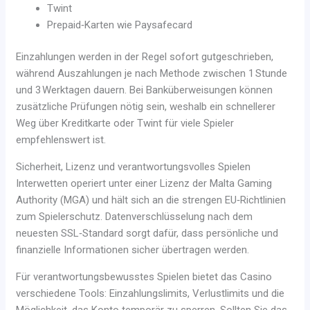
Twint
Prepaid‑Karten wie Paysafecard
Einzahlungen werden in der Regel sofort gutgeschrieben,
während Auszahlungen je nach Methode zwischen 1 Stunde
und 3 Werktagen dauern. Bei Banküberweisungen können
zusätzliche Prüfungen nötig sein, weshalb ein schnellerer
Weg über Kreditkarte oder Twint für viele Spieler
empfehlenswert ist.
Sicherheit, Lizenz und verantwortungsvolles Spielen
Interwetten operiert unter einer Lizenz der Malta Gaming
Authority (MGA) und hält sich an die strengen EU‑Richtlinien
zum Spielerschutz. Datenverschlüsselung nach dem
neuesten SSL‑Standard sorgt dafür, dass persönliche und
finanzielle Informationen sicher übertragen werden.
Für verantwortungsbewusstes Spielen bietet das Casino
verschiedene Tools: Einzahlungslimits, Verlustlimits und die