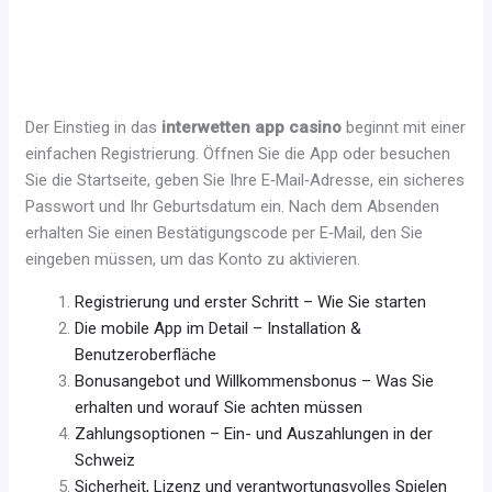
Der Einstieg in das
interwetten app casino
beginnt mit einer
einfachen Registrierung. Öffnen Sie die App oder besuchen
Sie die Startseite, geben Sie Ihre E‑Mail‑Adresse, ein sicheres
Passwort und Ihr Geburtsdatum ein. Nach dem Absenden
erhalten Sie einen Bestätigungscode per E‑Mail, den Sie
eingeben müssen, um das Konto zu aktivieren.
Registrierung und erster Schritt – Wie Sie starten
Die mobile App im Detail – Installation &
Benutzeroberfläche
Bonusangebot und Willkommensbonus – Was Sie
erhalten und worauf Sie achten müssen
Zahlungsoptionen – Ein- und Auszahlungen in der
Schweiz
Sicherheit, Lizenz und verantwortungsvolles Spielen