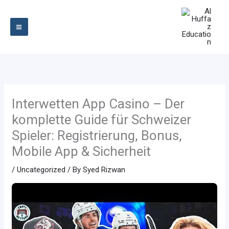
Skip
to
content
Interwetten App Casino – Der
komplette Guide für Schweizer
Spieler: Registrierung, Bonus,
Mobile App & Sicherheit
/
Uncategorized
/ By
Syed Rizwan