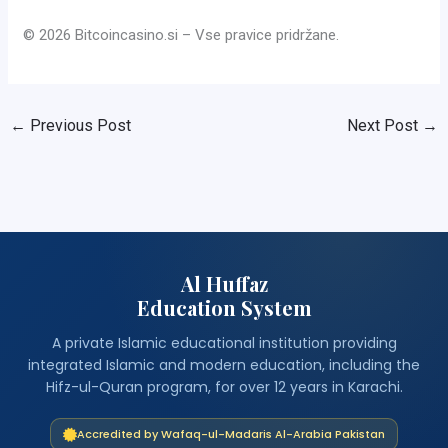
© 2026 Bitcoincasino.si – Vse pravice pridržane.
←
Previous Post
Next Post
→
Al Huffaz
Education System
A private Islamic educational institution providing
integrated Islamic and modern education, including the
Hifz-ul-Quran program, for over 12 years in Karachi.
Accredited by Wafaq-ul-Madaris Al-Arabia Pakistan