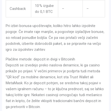
10 % izgube
Cashback
–
–
do 0,1 BTC
Pri izbiri bonusa upoštevajte, koliko hitro lahko izpolnite
pogoje. Če imate raje manjše, a pogosteje izplačljive bonuse,
so reload ponudbe boljša. Če pa vas privlači večji začetni
podstrek, izberite dobrodošli paket, a se pripravite na večjo
igro za izpolnitev zahtev.
Plačilne metode: depozit in dvigi v Bitcoinih
Depoziti se izvedejo preko naslova denarnice, ki ga casino
prikaže po prijavi. V večini primerov je podprta tudi metoda
“QR kod” za mobilne denarnice, kot sta Trust Wallet ali
MetaMask. Ko je depozit potrjen, se sredstva takoj pojavi v
vašem igralnem računu – to je ključna prednost, saj se lahko
takoj lotite igre. Nekateri casinoji omogočajo tudi mešanico
fiat in kripto, če želite vklopiti tradicionalni bančni depozit in
ga pretvoriti v Bitcoin.