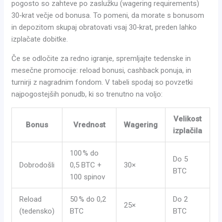
pogosto so zahteve po zaslužku (wagering requirements)
30‑krat večje od bonusa. To pomeni, da morate s bonusom
in depozitom skupaj obratovati vsaj 30‑krat, preden lahko
izplačate dobitke.
Če se odločite za redno igranje, spremljajte tedenske in
mesečne promocije: reload bonusi, cashback ponuja, in
turnirji z nagradnim fondom. V tabeli spodaj so povzetki
najpogostejših ponudb, ki so trenutno na voljo:
Velikost
Bonus
Vrednost
Wagering
izplačila
100 % do
Do 5
Dobrodošli
0,5 BTC +
30×
BTC
100 spinov
Reload
50 % do 0,2
Do 2
25×
(tedensko)
BTC
BTC