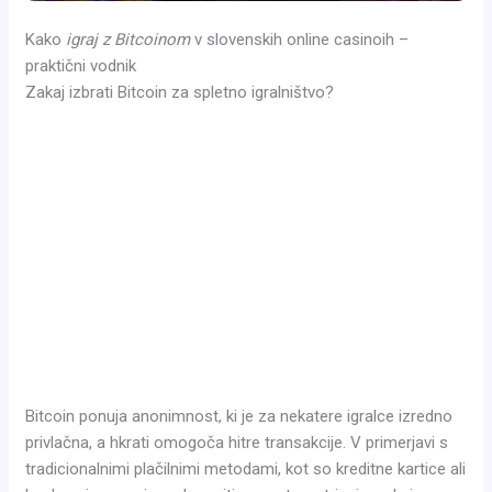
Kako
igraj z Bitcoinom
v slovenskih online casinoih –
praktični vodnik
Zakaj izbrati Bitcoin za spletno igralništvo?
Bitcoin ponuja anonimnost, ki je za nekatere igralce izredno
privlačna, a hkrati omogoča hitre transakcije. V primerjavi s
tradicionalnimi plačilnimi metodami, kot so kreditne kartice ali