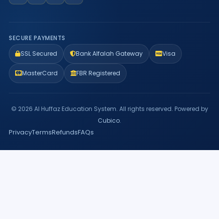
SECURE PAYMENTS
SSL Secured
Bank Alfalah Gateway
Visa
MasterCard
FBR Registered
© 2026 Al Huffaz Education System. All rights reserved. Powered by
Cubico
.
Privacy
Terms
Refunds
FAQs