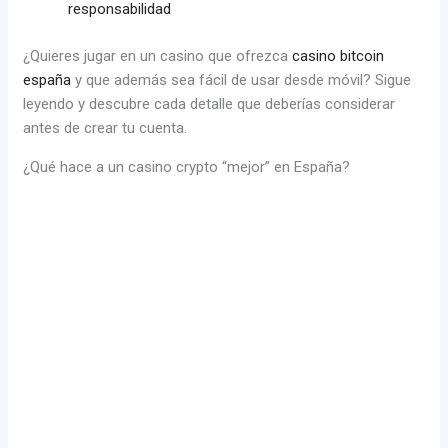
responsabilidad
¿Quieres jugar en un casino que ofrezca
casino bitcoin
españa
y que además sea fácil de usar desde móvil? Sigue
leyendo y descubre cada detalle que deberías considerar
antes de crear tu cuenta.
¿Qué hace a un casino crypto “mejor” en España?