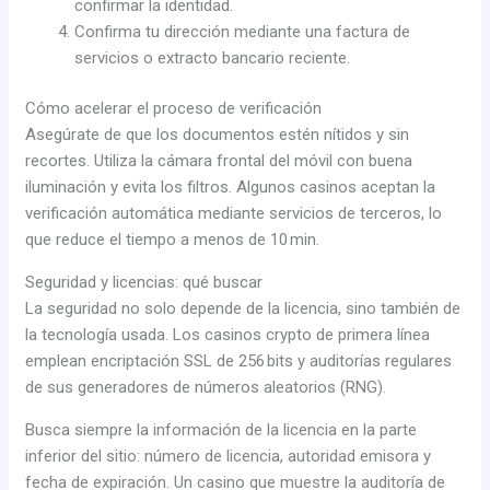
confirmar la identidad.
Confirma tu dirección mediante una factura de
servicios o extracto bancario reciente.
Cómo acelerar el proceso de verificación
Asegúrate de que los documentos estén nítidos y sin
recortes. Utiliza la cámara frontal del móvil con buena
iluminación y evita los filtros. Algunos casinos aceptan la
verificación automática mediante servicios de terceros, lo
que reduce el tiempo a menos de 10 min.
Seguridad y licencias: qué buscar
La seguridad no solo depende de la licencia, sino también de
la tecnología usada. Los casinos crypto de primera línea
emplean encriptación SSL de 256 bits y auditorías regulares
de sus generadores de números aleatorios (RNG).
Busca siempre la información de la licencia en la parte
inferior del sitio: número de licencia, autoridad emisora y
fecha de expiración. Un casino que muestre la auditoría de