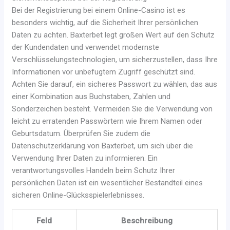
Bei der Registrierung bei einem Online-Casino ist es
besonders wichtig, auf die Sicherheit Ihrer persönlichen
Daten zu achten. Baxterbet legt großen Wert auf den Schutz
der Kundendaten und verwendet modernste
Verschlüsselungstechnologien, um sicherzustellen, dass Ihre
Informationen vor unbefugtem Zugriff geschützt sind.
Achten Sie darauf, ein sicheres Passwort zu wählen, das aus
einer Kombination aus Buchstaben, Zahlen und
Sonderzeichen besteht. Vermeiden Sie die Verwendung von
leicht zu erratenden Passwörtern wie Ihrem Namen oder
Geburtsdatum. Überprüfen Sie zudem die
Datenschutzerklärung von Baxterbet, um sich über die
Verwendung Ihrer Daten zu informieren. Ein
verantwortungsvolles Handeln beim Schutz Ihrer
persönlichen Daten ist ein wesentlicher Bestandteil eines
sicheren Online-Glücksspielerlebnisses.
Feld
Beschreibung