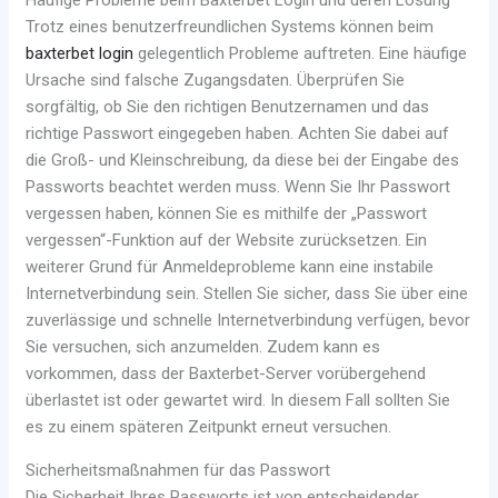
Trotz eines benutzerfreundlichen Systems können beim
baxterbet login
gelegentlich Probleme auftreten. Eine häufige
Ursache sind falsche Zugangsdaten. Überprüfen Sie
sorgfältig, ob Sie den richtigen Benutzernamen und das
richtige Passwort eingegeben haben. Achten Sie dabei auf
die Groß- und Kleinschreibung, da diese bei der Eingabe des
Passworts beachtet werden muss. Wenn Sie Ihr Passwort
vergessen haben, können Sie es mithilfe der „Passwort
vergessen“-Funktion auf der Website zurücksetzen. Ein
weiterer Grund für Anmeldeprobleme kann eine instabile
Internetverbindung sein. Stellen Sie sicher, dass Sie über eine
zuverlässige und schnelle Internetverbindung verfügen, bevor
Sie versuchen, sich anzumelden. Zudem kann es
vorkommen, dass der Baxterbet-Server vorübergehend
überlastet ist oder gewartet wird. In diesem Fall sollten Sie
es zu einem späteren Zeitpunkt erneut versuchen.
Sicherheitsmaßnahmen für das Passwort
Die Sicherheit Ihres Passworts ist von entscheidender