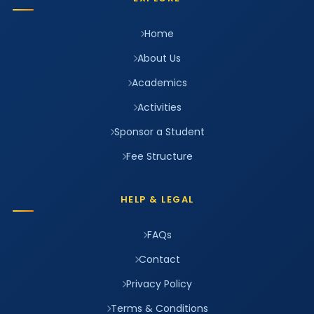
Home
About Us
Academics
Activities
Sponsor a Student
Fee Structure
HELP & LEGAL
FAQs
Contact
Privacy Policy
Terms & Conditions