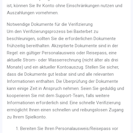
ist, können Sie Ihr Konto ohne Einschränkungen nutzen und
Auszahlungen vornehmen.
Notwendige Dokumente für die Verifizierung
Um den Verifizierungsprozess bei Baxterbet zu
beschleunigen, sollten Sie die erforderlichen Dokumente
frühzeitig bereithalten. Akzeptierte Dokumente sind in der
Regel: ein gültiger Personalausweis oder Reisepass, eine
aktuelle Strom- oder Wasserrechnung (nicht älter als drei
Monate) und ein aktueller Kontoauszug. Stellen Sie sicher,
dass die Dokumente gut lesbar sind und alle relevanten
Informationen enthalten. Die Überprüfung der Dokumente
kann einige Zeit in Anspruch nehmen. Seien Sie geduldig und
kooperieren Sie mit dem Support-Team, falls weitere
Informationen erforderlich sind. Eine schnelle Verifizierung
ermöglicht Ihnen einen schnellen und reibungslosen Zugang
zu Ihrem Spielkonto.
Bereiten Sie Ihren Personalausweis/Reisepass vor