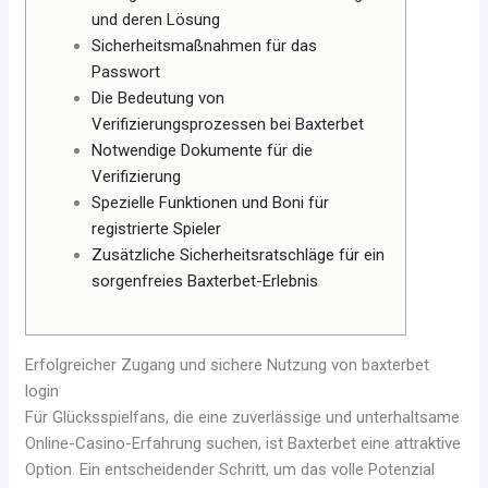
und deren Lösung
Sicherheitsmaßnahmen für das
Passwort
Die Bedeutung von
Verifizierungsprozessen bei Baxterbet
Notwendige Dokumente für die
Verifizierung
Spezielle Funktionen und Boni für
registrierte Spieler
Zusätzliche Sicherheitsratschläge für ein
sorgenfreies Baxterbet-Erlebnis
Erfolgreicher Zugang und sichere Nutzung von baxterbet
login
Für Glücksspielfans, die eine zuverlässige und unterhaltsame
Online-Casino-Erfahrung suchen, ist Baxterbet eine attraktive
Option. Ein entscheidender Schritt, um das volle Potenzial