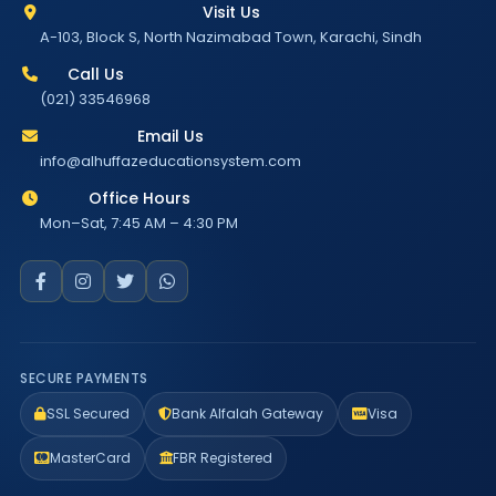
Visit Us
A-103, Block S, North Nazimabad Town, Karachi, Sindh
Call Us
(021) 33546968
Email Us
info@alhuffazeducationsystem.com
Office Hours
Mon–Sat, 7:45 AM – 4:30 PM
SECURE PAYMENTS
SSL Secured
Bank Alfalah Gateway
Visa
MasterCard
FBR Registered