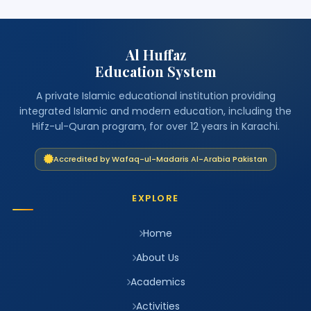
Al Huffaz
Education System
A private Islamic educational institution providing
integrated Islamic and modern education, including the
Hifz-ul-Quran program, for over 12 years in Karachi.
Accredited by Wafaq-ul-Madaris Al-Arabia Pakistan
EXPLORE
Home
About Us
Academics
Activities