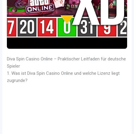
Diva Spin Casino Online – Praktischer Leitfaden für deutsche
Spieler
1. Was ist Diva Spin Casino Online und welche Lizenz liegt
zugrunde?