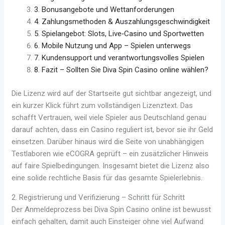
3. Bonusangebote und Wettanforderungen
4. Zahlungsmethoden & Auszahlungs­geschwindigkeit
5. Spielangebot: Slots, Live‑Casino und Sportwetten
6. Mobile Nutzung und App – Spielen unterwegs
7. Kundensupport und verantwortungsvolles Spielen
8. Fazit – Sollten Sie Diva Spin Casino online wählen?
Die Lizenz wird auf der Startseite gut sichtbar angezeigt, und
ein kurzer Klick führt zum vollständigen Lizenztext. Das
schafft Vertrauen, weil viele Spieler aus Deutschland genau
darauf achten, dass ein Casino reguliert ist, bevor sie ihr Geld
einsetzen. Darüber hinaus wird die Seite von unabhängigen
Testlaboren wie eCOGRA geprüft – ein zusätzlicher Hinweis
auf faire Spielbedingungen. Insgesamt bietet die Lizenz also
eine solide rechtliche Basis für das gesamte Spielerlebnis.
2. Registrierung und Verifizierung – Schritt für Schritt
Der Anmeldeprozess bei Diva Spin Casino online ist bewusst
einfach gehalten, damit auch Einsteiger ohne viel Aufwand