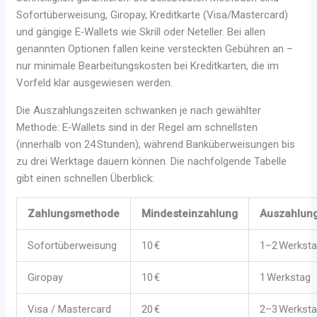
Sofortüberweisung, Giropay, Kreditkarte (Visa/Mastercard)
und gängige E‑Wallets wie Skrill oder Neteller. Bei allen
genannten Optionen fallen keine versteckten Gebühren an –
nur minimale Bearbeitungskosten bei Kreditkarten, die im
Vorfeld klar ausgewiesen werden.
Die Auszahlungszeiten schwanken je nach gewählter
Methode: E‑Wallets sind in der Regel am schnellsten
(innerhalb von 24 Stunden), während Banküberweisungen bis
zu drei Werktage dauern können. Die nachfolgende Tabelle
gibt einen schnellen Überblick:
Zahlungsmethode
Mindesteinzahlung
Auszahlung
Sofortüberweisung
10 €
1–2 Werkst
Giropay
10 €
1 Werkstag
Visa / Mastercard
20 €
2–3 Werkst