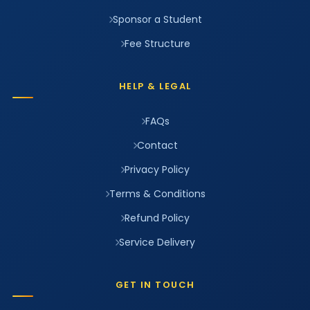
Sponsor a Student
Fee Structure
HELP & LEGAL
FAQs
Contact
Privacy Policy
Terms & Conditions
Refund Policy
Service Delivery
GET IN TOUCH