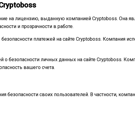
Cryptoboss
ние на лицензию, выданную компанией Cryptoboss. Она я
сности и прозрачности в работе.
безопасности платежей на сайте Cryptoboss. Компания ис
 о безопасности личных данных на сайте Cryptoboss. Ко
пасность вашего счета.
я безопасности своих пользователей. В частности, компан