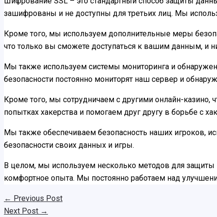
Шифрование SSL – это стандартный способ защиты данных 
зашифрованы и не доступны для третьих лиц. Мы испол
Кроме того, мы используем дополнительные меры безопас
что только вы сможете доступаться к вашим данным, и ни
Мы также используем системы мониторинга и обнаружени
безопасности постоянно мониторят наш сервер и обнару
Кроме того, мы сотрудничаем с другими онлайн-казино, 
попытках хакерства и помогаем друг другу в борьбе с ха
Мы также обеспечиваем безопасность наших игроков, исп
безопасности своих данных и игры.
В целом, мы используем несколько методов для защиты и 
комфортное опыта. Мы постоянно работаем над улучшени
←
Previous Post
Next Post
→