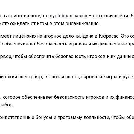
ь в криптовалюте, то
cryptoboss casino
– это отличный выбо
ете ожидать от игры в этом онлайн-казино.
 имеет лицензию на игорное дело, выдана в Кюрасао. Это оз
о обеспечивает безопасность игроков и их финансовые тр
рвер, чтобы обеспечить безопасность игроков и их данных.
 широкий спектр игр, включая слоты, карточные игры и рул
о, которое обеспечивает безопасность игроков и их финанс
выбор.
т приветственные бонусы и программу лояльности, чтобы о