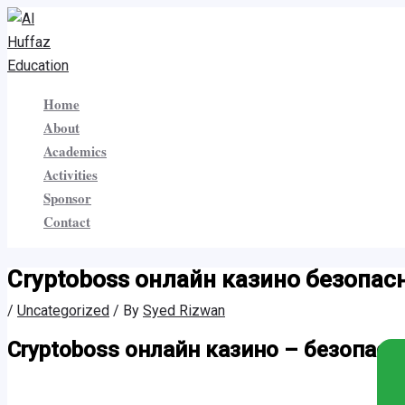
Skip
to
content
Home
About
Academics
Activities
Sponsor
Contact
Cryptoboss онлайн казино безопасн
/
Uncategorized
/ By
Syed Rizwan
Cryptoboss онлайн казино – безопасн