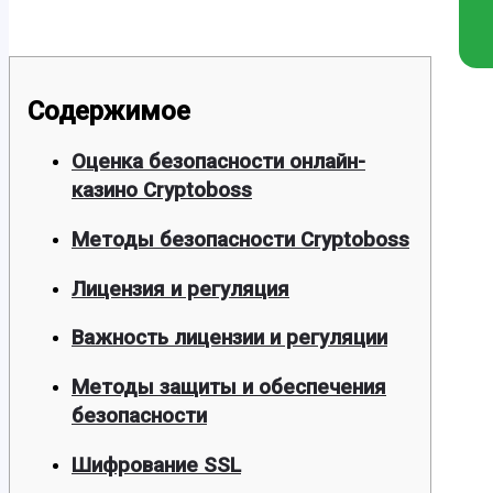
Содержимое
Оценка безопасности онлайн-
казино Cryptoboss
Методы безопасности Cryptoboss
Лицензия и регуляция
Важность лицензии и регуляции
Методы защиты и обеспечения
безопасности
Шифрование SSL