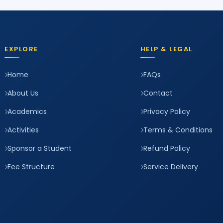
EXPLORE
HELP & LEGAL
Home
FAQs
About Us
Contact
Academics
Privacy Policy
Activities
Terms & Conditions
Sponsor a Student
Refund Policy
Fee Structure
Service Delivery