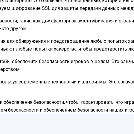
в интернете. Это означает, что все данные, которые вы о
ьзуем шифрование SSL для защиты передачи данных межд
ности, такие как двухфакторная аутентификация и ограни
кто другой.
я для обнаружения и предотвращения любых попыток хаке
живают любые попытки хакерства, чтобы предотвратить л
чтобы обеспечить безопасность игроков в целом. Это озна
керством.
ользуя современные технологии и алгоритмы. Это означае
обеспечения безопасности, чтобы гарантировать, что игра
ем безопасности и обеспечением безопасности наших игр