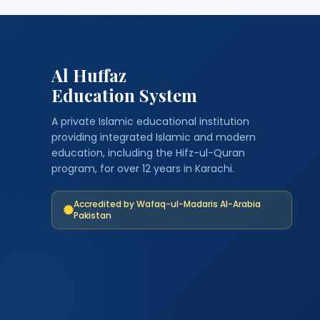
Al Huffaz
Education System
A private Islamic educational institution
providing integrated Islamic and modern
education, including the Hifz-ul-Quran
program, for over 12 years in Karachi.
Accredited by Wafaq-ul-Madaris Al-Arabia
Pakistan