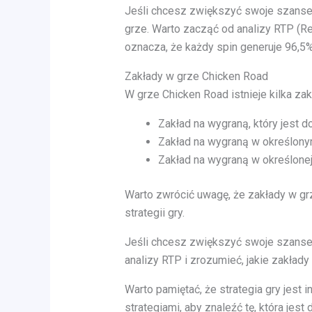
Jeśli chcesz zwiększyć swoje szanse 
grze. Warto zacząć od analizy RTP (Re
oznacza, że każdy spin generuje 96,5
Zakłady w grze Chicken Road
W grze Chicken Road istnieje kilka z
Zakład na wygraną, który jest 
Zakład na wygraną w określonym
Zakład na wygraną w określonej
Warto zwrócić uwagę, że zakłady w gr
strategii gry.
Jeśli chcesz zwiększyć swoje szanse n
analizy RTP i zrozumieć, jakie zakład
Warto pamiętać, że strategia gry jest 
strategiami, aby znaleźć tę, która jest 