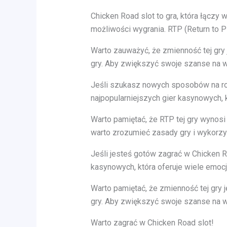
Chicken Road slot to gra, która łączy 
możliwości wygrania. RTP (Return to P
Warto zauważyć, że zmienność tej gry
gry. Aby zwiększyć swoje szanse na w
Jeśli szukasz nowych sposobów na rozr
najpopularniejszych gier kasynowych, k
Warto pamiętać, że RTP tej gry wynos
warto zrozumieć zasady gry i wykorzy
Jeśli jesteś gotów zagrać w Chicken Ro
kasynowych, która oferuje wiele emocj
Warto pamiętać, że zmienność tej gry 
gry. Aby zwiększyć swoje szanse na w
Warto zagrać w Chicken Road slot!