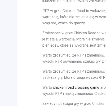
kluczem do sukcesu. Warto zrozumieć, j
RTP w grze Chicken Road to wskaźnik, 
wartością, która nie zmienia się w cza
wygrane, wraca do graczy.
Zmienność w grze Chicken Road to wsk
jest stałą wartością, która nie zmieni
pieniędzy, które są wygrane, jest zmie
Warto zrozumieć, że RTP i zmienność s
wysoki RTP, powinieneś szukać gry z 
Warto zrozumieć, że RTP i zmienność 
szukasz gry, która oferuje wysoki RTP
Warto
chicken road crossing game
zro
wysoki RTP i niską zmienność, Chicke
Zakłady i strategia gry w grze Chicke