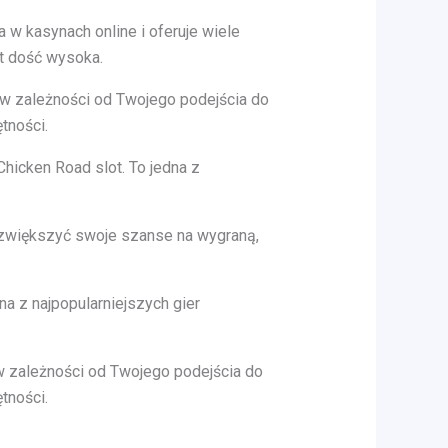
a w kasynach online i oferuje wiele
st dość wysoka.
 w zależności od Twojego podejścia do
tności.
hicken Road slot. To jedna z
 zwiększyć swoje szanse na wygraną,
na z najpopularniejszych gier
 w zależności od Twojego podejścia do
tności.