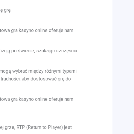
ę grę.
otowa gra kasyno online oferuje nam
óżują po świecie, szukając szczęścia.
e mogą wybrać między różnymi typami
 trudności, aby dostosować grę do
otowa gra kasyno online oferuje nam
j grze, RTP (Return to Player) jest