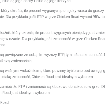
akie są jego cechy i jakie są jego korzyści.
który określa, ile procent wygranych pieniędzy wraca do graczy.
sie. Dla przykładu, jeśli RTP w grze Chicken Road wynosi 95%, t
aźnik, który określa, ile procent wygranych pieniędzy jest zmi
a się w czasie. Dla przykładu, jeśli zmienność w grze Chicken R
nne.
ą powiązane ze sobą. Im wyższy RTP, tym niższa zmienność. Dla
niższą zmiennością.
są ważnymi wskaźnikami, które powinny być brane pod uwagę, gdy
 i niską zmienność, Chicken Road jest idealnym wyborem.
zumieć, że RTP i zmienność są kluczowe do sukcesu w grze. Dlate
n Road jest idealnym wyborem.
n Road