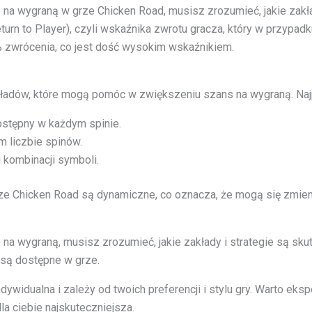
na wygraną w grze Chicken Road, musisz zrozumieć, jakie zakład
turn to Player), czyli wskaźnika zwrotu gracza, który w przypa
% zwrócenia, co jest dość wysokim wskaźnikiem.
akładów, które mogą pomóc w zwiększeniu szans na wygraną. Naj
dostępny w każdym spinie.
 liczbie spinów.
 kombinacji symboli.
ze Chicken Road są dynamiczne, co oznacza, że mogą się zmieni
a wygraną, musisz zrozumieć, jakie zakłady i strategie są sku
y są dostępne w grze.
indywidualna i zależy od twoich preferencji i stylu gry. Warto e
dla ciebie najskuteczniejsza.