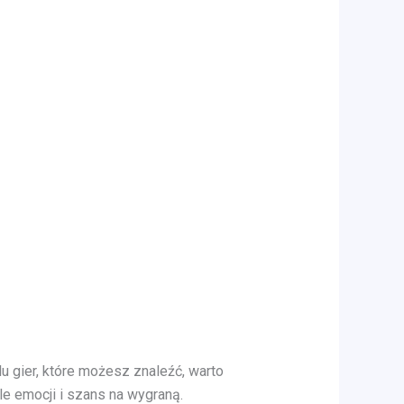
 gier, które możesz znaleźć, warto
le emocji i szans na wygraną.