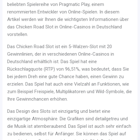
beliebten Spielereihe von Pragmatic Play, einem
renommierten Entwickler von Online-Spielen. In diesem
Artikel werden wir Ihnen die wichtigsten Informationen über
das Chicken Road Slot in Online-Casinos in Deutschland
vorstellen.
Das Chicken Road Slot ist ein 5-Walzen-Slot mit 20
Gewinnlinien, der in verschiedenen Online-Casinos in
Deutschland erhältlich ist. Das Spiel hat eine
Rückschlagquote (RTP) von 96,51%, was bedeutet, dass Sie
bei jedem Dreh eine gute Chance haben, einen Gewinn zu
erzielen. Das Spiel hat auch eine Vielzahl an Funktionen, wie
zum Beispiel Freispiele, Multiplikatoren und Wild-Symbole, die
Ihre Gewinnchancen erhöhen.
Das Design des Slots ist einzigartig und bietet eine
einzigartige Atmosphäre. Die Grafiken sind detailgetreu und
die Musik ist atemberaubend. Das Spiel ist auch sehr einfach
zu bedienen, selbst für Anfänger. Sie können das Spiel auf