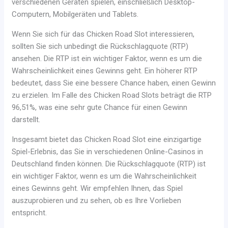
verschiedenen Geräten spielen, einschließlich Desktop-
Computern, Mobilgeräten und Tablets.
Wenn Sie sich für das Chicken Road Slot interessieren,
sollten Sie sich unbedingt die Rückschlagquote (RTP)
ansehen. Die RTP ist ein wichtiger Faktor, wenn es um die
Wahrscheinlichkeit eines Gewinns geht. Ein höherer RTP
bedeutet, dass Sie eine bessere Chance haben, einen Gewinn
zu erzielen. Im Falle des Chicken Road Slots beträgt die RTP
96,51%, was eine sehr gute Chance für einen Gewinn
darstellt.
Insgesamt bietet das Chicken Road Slot eine einzigartige
Spiel-Erlebnis, das Sie in verschiedenen Online-Casinos in
Deutschland finden können. Die Rückschlagquote (RTP) ist
ein wichtiger Faktor, wenn es um die Wahrscheinlichkeit
eines Gewinns geht. Wir empfehlen Ihnen, das Spiel
auszuprobieren und zu sehen, ob es Ihre Vorlieben
entspricht.