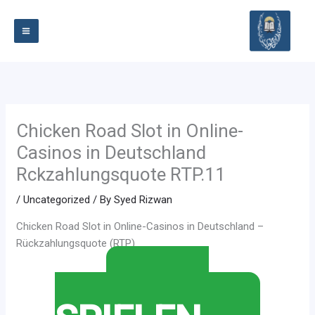
Skip
to
content
Chicken Road Slot in Online-
Casinos in Deutschland
Rckzahlungsquote RTP.11
/
Uncategorized
/ By
Syed Rizwan
Chicken Road Slot in Online-Casinos in Deutschland –
Rückzahlungsquote (RTP)