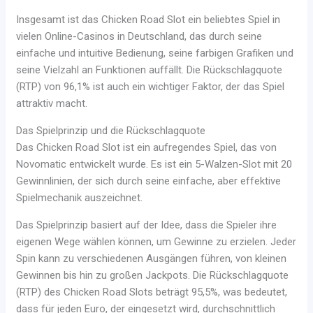
Insgesamt ist das Chicken Road Slot ein beliebtes Spiel in
vielen Online-Casinos in Deutschland, das durch seine
einfache und intuitive Bedienung, seine farbigen Grafiken und
seine Vielzahl an Funktionen auffällt. Die Rückschlagquote
(RTP) von 96,1% ist auch ein wichtiger Faktor, der das Spiel
attraktiv macht.
Das Spielprinzip und die Rückschlagquote
Das Chicken Road Slot ist ein aufregendes Spiel, das von
Novomatic entwickelt wurde. Es ist ein 5-Walzen-Slot mit 20
Gewinnlinien, der sich durch seine einfache, aber effektive
Spielmechanik auszeichnet.
Das Spielprinzip basiert auf der Idee, dass die Spieler ihre
eigenen Wege wählen können, um Gewinne zu erzielen. Jeder
Spin kann zu verschiedenen Ausgängen führen, von kleinen
Gewinnen bis hin zu großen Jackpots. Die Rückschlagquote
(RTP) des Chicken Road Slots beträgt 95,5%, was bedeutet,
dass für jeden Euro, der eingesetzt wird, durchschnittlich