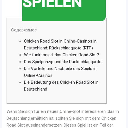
SPIELEN
Содержимое
Chicken Road Slot in Online-Casinos in
Deutschland: Rückschlagquote (RTP)
Wie funktioniert das Chicken Road Slot?
Das Spielprinzip und die Rückschlagquote
Die Vorteile und Nachteile des Spiels in
Online-Casinos
Die Bedeutung des Chicken Road Slot in
Deutschland
Wenn Sie sich für ein neues Online-Slot interessieren, das in
Deutschland erhältlich ist, sollten Sie sich mit dem Chicken
Road Slot auseinandersetzen. Dieses Spiel ist ein Teil der