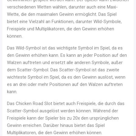
verschiedenen Wetten wählen, darunter auch eine Maxi-
Wette, die den maximalen Gewinn ermöglicht. Das Spiel
bietet eine Vielzahl an Funktionen, darunter Wild-Symbole,
Freispiele und Multiplikatoren, die den Gewinn erhöhen
können.
Das Wild-Symbol ist das wichtigste Symbol im Spiel, da es
den Gewinn erhöhen kann. Es kann an jeder Position auf den
Walzen auftreten und ersetzt alle anderen Symbole, außer
dem Scatter-Symbol. Das Scatter-Symbol ist das zweite
wichteste Symbol im Spiel, da es den Gewinn auslöst, wenn
es an drei oder mehr Positionen auf den Walzen auftreten
kann.
Das Chicken Road Slot bietet auch Freispiele, die durch das
Scatter-Symbol ausgelöst werden können. Während der
Freispiele kann der Spieler bis zu 20x den ursprünglichen
Gewinn erreichen. Darüber hinaus bietet das Spiel
Multiplikatoren, die den Gewinn erhöhen können.