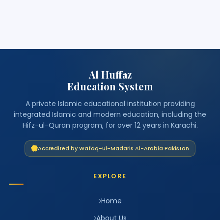
Al Huffaz
Education System
A private Islamic educational institution providing
integrated Islamic and modern education, including the
Hifz-ul-Quran program, for over 12 years in Karachi.
Accredited by Wafaq-ul-Madaris Al-Arabia Pakistan
EXPLORE
Home
About Us