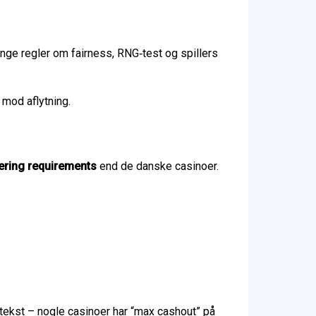
enge regler om fairness, RNG‑test og spillers
 mod aflytning.
ring requirements
end de danske casinoer.
 tekst – nogle casinoer har “max cashout” på