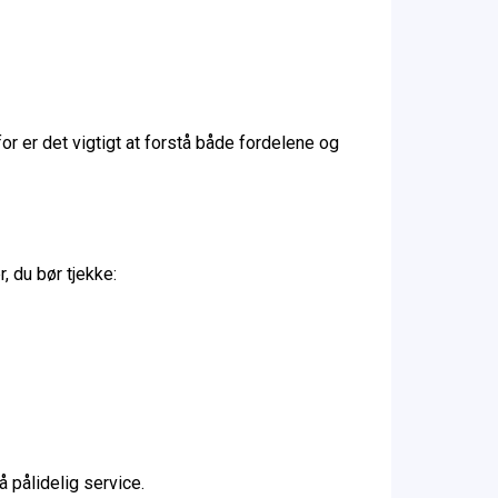
or er det vigtigt at forstå både fordelene og
, du bør tjekke:
å pålidelig service.