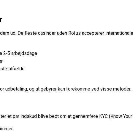
r
 dem ud. De fleste casinoer uden Rofus accepterer internationale
ge 2‑5 arbejdsdage
er
este tilfælde
r udbetaling, og at gebyrer kan forekomme ved visse metoder.
efter et par indskud blive bedt om at gennemføre KYC (Know Your 
nummer.