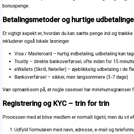
bonuspenge.
Betalingsmetoder og hurtige udbetalinge
Et vigtigt aspekt er, hvordan du kan sætte penge ind og trække
inkluderer også lokale løsninger.
Visa / Mastercard – hurtig indbetaling, udbetaling kan ta
Trustly – direkte bankoverførsel, ofte inden for 15 minutt
eWallets (Skrill, Neteller) – øjeblikkelig udbetaling i de fl
Bankoverførsel – sikker, men langsommere (3‑7 dage)
Vær opmærksom på, at nogle casinoer har minimumsgrænser fo
Registrering og KYC – trin for trin
Processen med at blive medlem er normalt ligetil, men du vil 
Udfyld formularen med navn, adresse, e‑mail og telefon