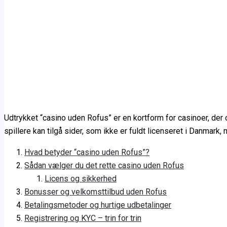
Udtrykket “casino uden Rofus” er en kortform for casinoer, der
spillere kan tilgå sider, som ikke er fuldt licenseret i Danmar
Hvad betyder “casino uden Rofus”?
Sådan vælger du det rette casino uden Rofus
Licens og sikkerhed
Bonusser og velkomsttilbud uden Rofus
Betalingsmetoder og hurtige udbetalinger
Registrering og KYC – trin for trin