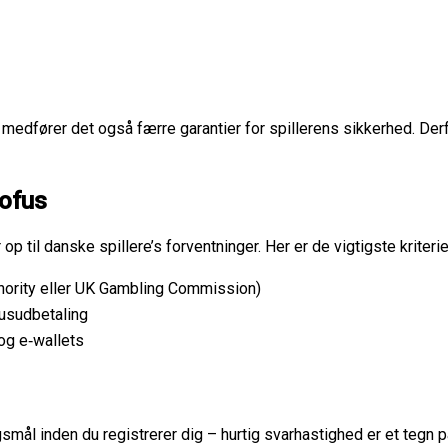
 medfører det også færre garantier for spillerens sikkerhed. Derf
Rofus
 til danske spillere’s forventninger. Her er de vigtigste kriterier
hority eller UK Gambling Commission)
usudbetaling
og e‑wallets
smål inden du registrerer dig – hurtig svarhastighed er et tegn p