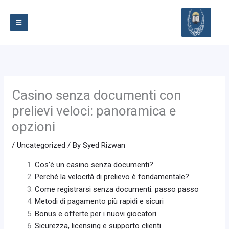
Skip
to
content
Casino senza documenti con
prelievi veloci: panoramica e
opzioni
/
Uncategorized
/ By
Syed Rizwan
Cos’è un casino senza documenti?
Perché la velocità di prelievo è fondamentale?
Come registrarsi senza documenti: passo passo
Metodi di pagamento più rapidi e sicuri
Bonus e offerte per i nuovi giocatori
Sicurezza, licensing e supporto clienti