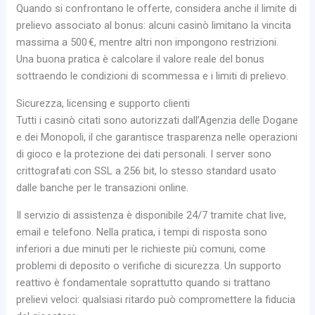
Quando si confrontano le offerte, considera anche il limite di
prelievo associato al bonus: alcuni casinò limitano la vincita
massima a 500 €, mentre altri non impongono restrizioni.
Una buona pratica è calcolare il valore reale del bonus
sottraendo le condizioni di scommessa e i limiti di prelievo.
Sicurezza, licensing e supporto clienti
Tutti i casinò citati sono autorizzati dall’Agenzia delle Dogane
e dei Monopoli, il che garantisce trasparenza nelle operazioni
di gioco e la protezione dei dati personali. I server sono
crittografati con SSL a 256 bit, lo stesso standard usato
dalle banche per le transazioni online.
Il servizio di assistenza è disponibile 24/7 tramite chat live,
email e telefono. Nella pratica, i tempi di risposta sono
inferiori a due minuti per le richieste più comuni, come
problemi di deposito o verifiche di sicurezza. Un supporto
reattivo è fondamentale soprattutto quando si trattano
prelievi veloci: qualsiasi ritardo può compromettere la fiducia