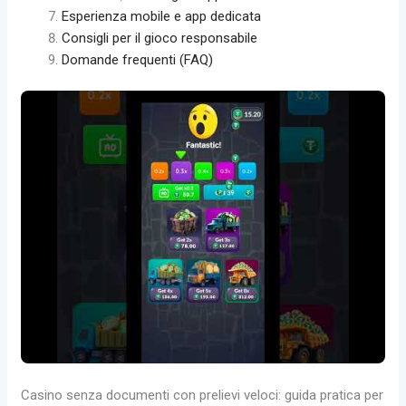
Esperienza mobile e app dedicata
Consigli per il gioco responsabile
Domande frequenti (FAQ)
Casino senza documenti con prelievi veloci: guida pratica per