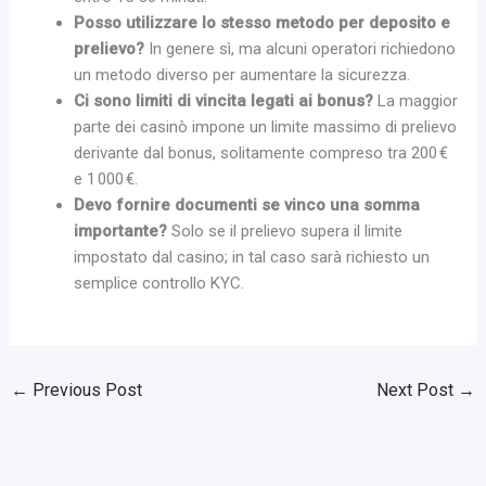
Posso utilizzare lo stesso metodo per deposito e
prelievo?
In genere sì, ma alcuni operatori richiedono
un metodo diverso per aumentare la sicurezza.
Ci sono limiti di vincita legati ai bonus?
La maggior
parte dei casinò impone un limite massimo di prelievo
derivante dal bonus, solitamente compreso tra 200 €
e 1 000 €.
Devo fornire documenti se vinco una somma
importante?
Solo se il prelievo supera il limite
impostato dal casino; in tal caso sarà richiesto un
semplice controllo KYC.
←
Previous Post
Next Post
→