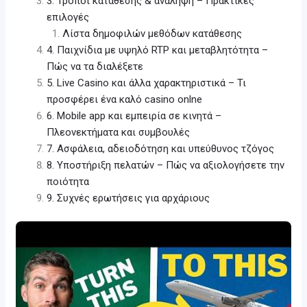
3. Τρόποι κατάθεσης & ανάληψη – Πρακτικές
επιλογές
Λίστα δημοφιλών μεθόδων κατάθεσης
4. Παιχνίδια με υψηλό RTP και μεταβλητότητα –
Πώς να τα διαλέξετε
5. Live Casino και άλλα χαρακτηριστικά – Τι
προσφέρει ένα καλό casino onlne
6. Mobile app και εμπειρία σε κινητά –
Πλεονεκτήματα και συμβουλές
7. Ασφάλεια, αδειοδότηση και υπεύθυνος τζόγος
8. Υποστήριξη πελατών – Πώς να αξιολογήσετε την
ποιότητα
9. Συχνές ερωτήσεις για αρχάριους