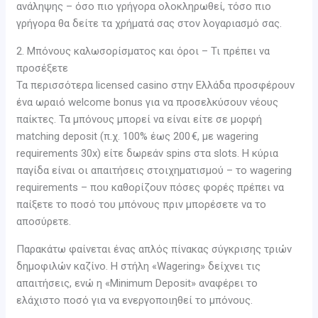
ανάληψης – όσο πιο γρήγορα ολοκληρωθεί, τόσο πιο
γρήγορα θα δείτε τα χρήματά σας στον λογαριασμό σας.
2. Μπόνους καλωσορίσματος και όροι – Τι πρέπει να
προσέξετε
Τα περισσότερα licensed casino στην Ελλάδα προσφέρουν
ένα ωραιό welcome bonus για να προσελκύσουν νέους
παίκτες. Τα μπόνους μπορεί να είναι είτε σε μορφή
matching deposit (π.χ. 100% έως 200 €, με wagering
requirements 30x) είτε δωρεάν spins στα slots. Η κύρια
παγίδα είναι οι απαιτήσεις στοιχηματισμού – το wagering
requirements – που καθορίζουν πόσες φορές πρέπει να
παίξετε το ποσό του μπόνους πριν μπορέσετε να το
αποσύρετε.
Παρακάτω φαίνεται ένας απλός πίνακας σύγκρισης τριών
δημοφιλών καζίνο. Η στήλη «Wagering» δείχνει τις
απαιτήσεις, ενώ η «Minimum Deposit» αναφέρει το
ελάχιστο ποσό για να ενεργοποιηθεί το μπόνους.