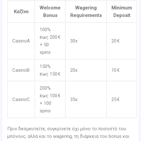
Welcome
Wagering
Minimum
Καζίνο
Bonus
Requirements
Deposit
100%
έως 200 €
CasinoA
30x
20 €
+ 50
spins
150%
CasinoB
20x
10 €
έως 150 €
200%
έως 100 €
CasinoC
35x
25 €
+ 100
spins
Πριν δεσμευτείτε, συγκρίνετε όχι μόνο το ποσοστό του
μπόνους, αλλά και το wagering, τη διάρκεια του bonus και