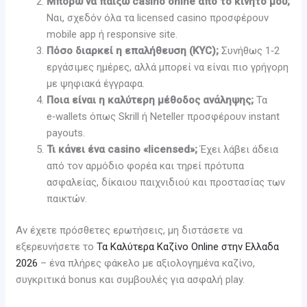
Μπορώ να παίξω casino onlne από το κινητό μου;
Ναι, σχεδόν όλα τα licensed casino προσφέρουν
mobile app ή responsive site.
Πόσο διαρκεί η επαλήθευση (KYC);
Συνήθως 1‑2
εργάσιμες ημέρες, αλλά μπορεί να είναι πιο γρήγορη
με ψηφιακά έγγραφα.
Ποια είναι η καλύτερη μέθοδος ανάληψης;
Τα
e‑wallets όπως Skrill ή Neteller προσφέρουν instant
payouts.
Τι κάνει ένα casino «licensed»;
Έχει λάβει άδεια
από τον αρμόδιο φορέα και τηρεί πρότυπα
ασφαλείας, δίκαιου παιχνιδιού και προστασίας των
παικτών.
Αν έχετε πρόσθετες ερωτήσεις, μη διστάσετε να
εξερευνήσετε το
Τα Καλύτερα Καζίνο Online στην Ελλαδα
2026
– ένα πλήρες φάκελο με αξιολογημένα καζίνο,
συγκριτικά bonus και συμβουλές για ασφαλή play.