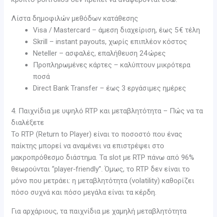
Λίστα δημοφιλών μεθόδων κατάθεσης
Visa / Mastercard – άμεση διαχείριση, έως 5 € τέλη
Skrill – instant payouts, χωρίς επιπλέον κόστος
Neteller – ασφαλές, επαλήθευση 24 ώρες
Προπληρωμένες κάρτες – καλύπτουν μικρότερα
ποσά
Direct Bank Transfer – έως 3 εργάσιμες ημέρες
4. Παιχνίδια με υψηλό RTP και μεταβλητότητα – Πώς να τα
διαλέξετε
Το RTP (Return to Player) είναι το ποσοστό που ένας
παίκτης μπορεί να αναμένει να επιστρέψει στο
μακροπρόθεσμο διάστημα. Τα slot με RTP πάνω από 96%
θεωρούνται “player‑friendly”. Όμως, το RTP δεν είναι το
μόνο που μετράει: η μεταβλητότητα (volatility) καθορίζει
πόσο συχνά και πόσο μεγάλα είναι τα κέρδη.
Για αρχάριους, τα παιχνίδια με χαμηλή μεταβλητότητα