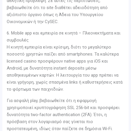
αθλητική προβλέψη. Σε αυτές τις περιπτώσεις,
βεβαιωθείτε ότι το site διαθέτει αδειοδότηση από
αξιόπιστο όργανο όπως η Άδεια του Υπουργείου
Οικονομικών ή την CySEC.
6. Mobile app και εμπειρία σε κινητά – Πλεονεκτήματα και
συμβουλές
Η κινητή εμπειρία είναι κρίσιμη, διότι το μεγαλύτερο
ποσοστό χρηστών παίζει από smartphones. Τα καλύτερα
licensed casino προσφέρουν native apps για iOS και
Android, με δυνατότητα instant deposits μέσω
αποθηκευμένων καρτών. Η λειτουργία του app πρέπει να
είναι γρήγορη, χωρίς σπασμένα links ή καθυστερήσεις κατά
το φόρτωμα των παιχνιδιών.
Για ασφαλή play, βεβαιωθείτε ότι η εφαρμογή
χρησιμοποιεί κρυπτογράφηση SSL 256‑bit και προσφέρει
δυνατότητα two‑factor authentication (2FA). Έτσι, η
πρόσβαση στον λογαριασμό σας γίνεται πιο
προστατευμένη, ιδίως όταν παίζετε σε δημόσια Wi‑Fi.