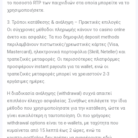
το ποσοστό RTP των παιχνιδιών στα οποία μπορείτε να το
χρησιμοποιήσετε.
3. Τρόποι κατάθεσης & ανάληψη – Πρακτικές επιλογές
Οι σύγχρονες μέθοδοι πληρωμής κάνουν το casino onlne
άνετο και ασφαλές. Τα πιο δημοφιλή deposit methods
περιλαμβάνουν πιστωτικές/χρεωστικές κάρτες (Visa,
Mastercard), ηλεκτρονικά πορτοφόλια (Skrill, Neteller) και
τραπεζικές μεταφορές. Οι περισσότερες πλατφόρμες
προσφέρουν instant payouts για τα wallet, ενώ οι
τραπεζικές μεταφορές μπορεί να χρειαστούν 2‑3
εργάσιμες ημέρες.
Η διαδικασία ανάληψης (withdrawal) συχνά απαιτεί
επιπλέον έλεγχο ασφαλείας. Συνήθως επιλέγετε την ίδια
μέθοδο που χρησιμοποίησατε για την κατάθεση, ώστε να
γίνει ευκολότερη η ταυτοποίηση. Οι πιο γρήγορες
withdrawal options είναι τα e‑wallets, με ταχύτητα που
κυμαίνεται από 15 λεπτά έως 2 ώρες, ενώ τα
κρυπτο‑portfolios δεν πρέπει να αναφέρονται εδώ.