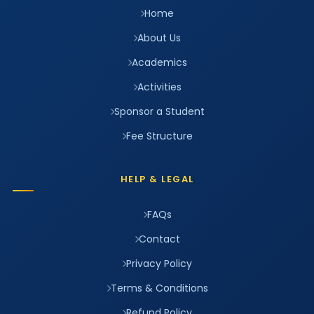
Home
About Us
Academics
Activities
Sponsor a Student
Fee Structure
HELP & LEGAL
FAQs
Contact
Privacy Policy
Terms & Conditions
Refund Policy