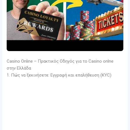
Casino Online – Πρακτικός Οδηγός για το Casino onlne
στην Ελλάδα
1. Πώς να ξεκινήσετε: Εγγραφή και επαλήθευση (KYC)