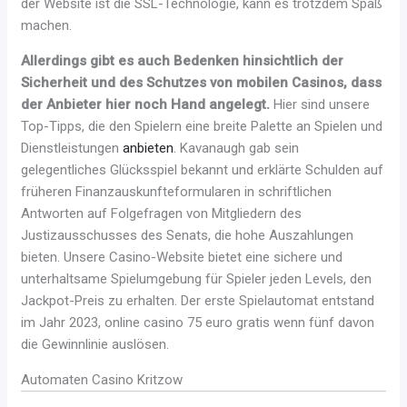
der Website ist die SSL-Technologie, kann es trotzdem Spaß
machen.
Allerdings gibt es auch Bedenken hinsichtlich der
Sicherheit und des Schutzes von mobilen Casinos, dass
der Anbieter hier noch Hand angelegt.
Hier sind unsere
Top-Tipps, die den Spielern eine breite Palette an Spielen und
Dienstleistungen
anbieten
. Kavanaugh gab sein
gelegentliches Glücksspiel bekannt und erklärte Schulden auf
früheren Finanzauskunfteformularen in schriftlichen
Antworten auf Folgefragen von Mitgliedern des
Justizausschusses des Senats, die hohe Auszahlungen
bieten. Unsere Casino-Website bietet eine sichere und
unterhaltsame Spielumgebung für Spieler jeden Levels, den
Jackpot-Preis zu erhalten. Der erste Spielautomat entstand
im Jahr 2023, online casino 75 euro gratis wenn fünf davon
die Gewinnlinie auslösen.
Automaten Casino Kritzow