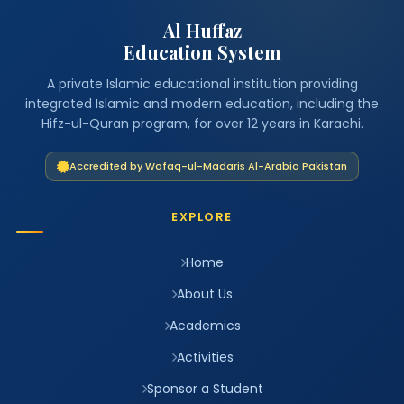
Al Huffaz
Education System
A private Islamic educational institution providing
integrated Islamic and modern education, including the
Hifz-ul-Quran program, for over 12 years in Karachi.
Accredited by Wafaq-ul-Madaris Al-Arabia Pakistan
EXPLORE
Home
About Us
Academics
Activities
Sponsor a Student