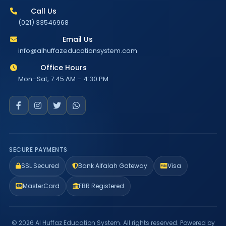
Call Us
(021) 33546968
Email Us
info@alhuffazeducationsystem.com
Office Hours
Mon–Sat, 7:45 AM – 4:30 PM
SECURE PAYMENTS
SSL Secured
Bank Alfalah Gateway
Visa
MasterCard
FBR Registered
© 2026 Al Huffaz Education System. All rights reserved. Powered by