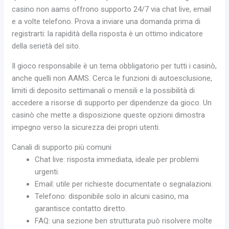
casino non aams offrono supporto 24/7 via chat live, email
e a volte telefono. Prova a inviare una domanda prima di
registrarti: la rapidità della risposta è un ottimo indicatore
della serietà del sito.
Il gioco responsabile è un tema obbligatorio per tutti i casinò,
anche quelli non AAMS. Cerca le funzioni di autoesclusione,
limiti di deposito settimanali o mensili e la possibilità di
accedere a risorse di supporto per dipendenze da gioco. Un
casinò che mette a disposizione queste opzioni dimostra
impegno verso la sicurezza dei propri utenti.
Canali di supporto più comuni
Chat live: risposta immediata, ideale per problemi
urgenti.
Email: utile per richieste documentate o segnalazioni.
Telefono: disponibile solo in alcuni casino, ma
garantisce contatto diretto.
FAQ: una sezione ben strutturata può risolvere molte