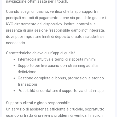
navigazione ottimizzata per il touch.
Quando scegli un casino, verifica che la app supporti i
principali metodi di pagamento e che sia possibile gestire il
KYC direttamente dal dispositivo. Inoltre, controlla la
presenza di una sezione “responsible gambling” integrata,
dove puoi impostare limiti di deposito o autoescluderti se
necessario.
Caratteristiche chiave di un’app di qualità
Interfaccia intuitiva e tempi di risposta minimi.
Supporto per live casino con streaming ad alta
definizione.
Gestione completa di bonus, promozioni e storico
transazioni.
Possibilità di contattare il supporto via chat in-app.
Supporto clienti e gioco responsabile
Un servizio di assistenza efficiente è cruciale, soprattutto
quando si tratta di prelievi o problemi di verifica. I migliori