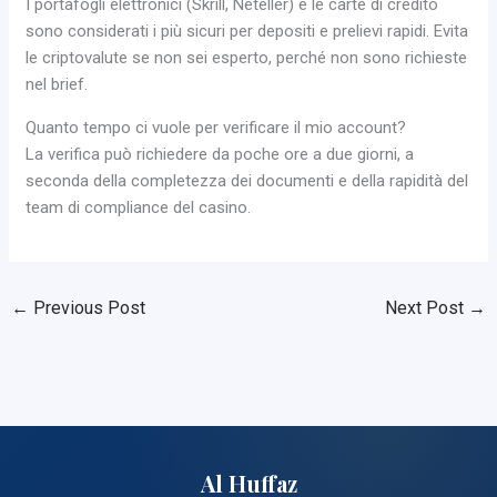
I portafogli elettronici (Skrill, Neteller) e le carte di credito
sono considerati i più sicuri per depositi e prelievi rapidi. Evita
le criptovalute se non sei esperto, perché non sono richieste
nel brief.
Quanto tempo ci vuole per verificare il mio account?
La verifica può richiedere da poche ore a due giorni, a
seconda della completezza dei documenti e della rapidità del
team di compliance del casino.
←
Previous Post
Next Post
→
Al Huffaz