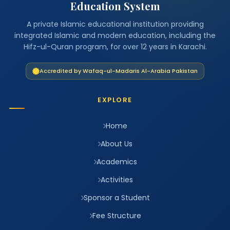
Education System
A private Islamic educational institution providing
integrated Islamic and modern education, including the
Hifz-ul-Quran program, for over 12 years in Karachi.
Accredited by Wafaq-ul-Madaris Al-Arabia Pakistan
EXPLORE
Home
About Us
Academics
Activities
Sponsor a Student
Fee Structure