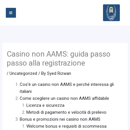
Skip
to
content
Casino non AAMS: guida passo
passo alla registrazione
/
Uncategorized
/ By
Syed Rizwan
Cos’è un casino non AAMS e perché interessa gli
italiani
Come scegliere un casino non AAMS affidabile
Licenza e sicurezza
Metodi di pagamento e velocità di prelievo
Bonus e promozioni nei casino non AAMS
Welcome bonus e requisiti di scommessa