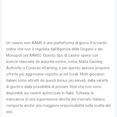
Un casino non AAMS è una piattaforma di gioco d’azzardo
online che non è regolata dall’Agenzia delle Dogane e dei
Monopoli (ex AAMS). Questo tipo di casino opera con
licenze rilasciate da autorità estere, come Malta Gaming
Authority o Curacao eGaming, e per questo spesso propone
offerte più aggressive rispetto ai siti locali. Molti giocatori
italiani sono attratti da questi bonus più elevati, dalla varietà
di giochi e dalla possibilità di provare titoli che non sono
disponibili sui casinò autorizzati in Italia. Tuttavia, la
mancanza di una supervisione diretta del mercato italiano
comporta anche una maggiore responsabilità nella scelta del
sito.