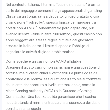
Nel contesto italiano, il termine “casino non aams” è ormai
parte del linguaggio comune fra gli appassionati di gambling.
Chi cerca un bonus senza deposito, un giro gratuito o una
promozione “high roller”, spesso finisce per navigare tra i
portali non AAMS. È fondamentale però capire che, pur
avendo licenze valide in altre giurisdizioni, questi casino non
sono soggetti alle stesse regole di tutela del giocatore
previste in Italia, come il limite di spesa o l’obbligo di
segnalare le attività di gioco problematiche.
Come scegliere un casino non AAMS affidabile
Scegliere il giusto casino non aams non è una questione di
fortuna, ma di criteri chiari e verificabili. La prima cosa da
controllare è la licenza: assicurati che il sito sia autorizzato
da un ente riconosciuto a livello internazionale, come la
Malta Gaming Authority (MGA) o la Curacao eGaming
Commission. Una licenza solida garantisce che il casino
rispetti standard minimi di trasparenza, sicurezza dei dati e
correttezza nei giochi.