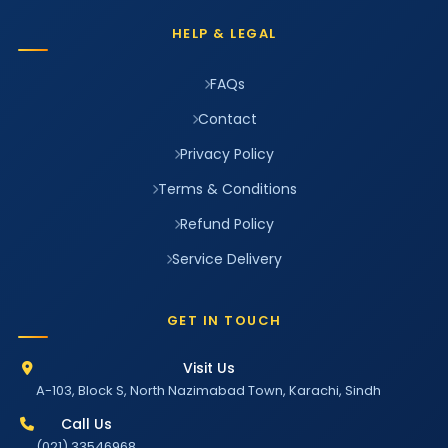
HELP & LEGAL
FAQs
Contact
Privacy Policy
Terms & Conditions
Refund Policy
Service Delivery
GET IN TOUCH
Visit Us
A-103, Block S, North Nazimabad Town, Karachi, Sindh
Call Us
(021) 33546968