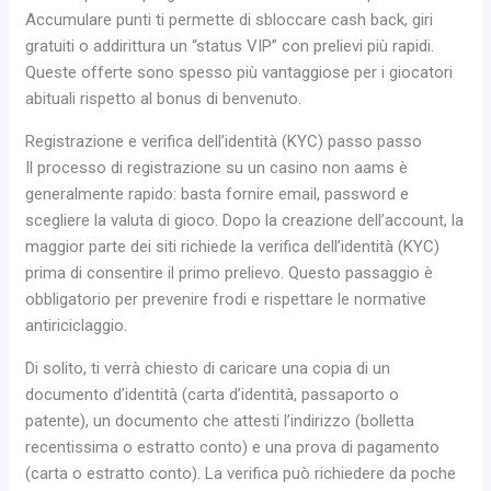
Accumulare punti ti permette di sbloccare cash back, giri
gratuiti o addirittura un “status VIP” con prelievi più rapidi.
Queste offerte sono spesso più vantaggiose per i giocatori
abituali rispetto al bonus di benvenuto.
Registrazione e verifica dell’identità (KYC) passo passo
Il processo di registrazione su un casino non aams è
generalmente rapido: basta fornire email, password e
scegliere la valuta di gioco. Dopo la creazione dell’account, la
maggior parte dei siti richiede la verifica dell’identità (KYC)
prima di consentire il primo prelievo. Questo passaggio è
obbligatorio per prevenire frodi e rispettare le normative
antiriciclaggio.
Di solito, ti verrà chiesto di caricare una copia di un
documento d’identità (carta d’identità, passaporto o
patente), un documento che attesti l’indirizzo (bolletta
recentissima o estratto conto) e una prova di pagamento
(carta o estratto conto). La verifica può richiedere da poche