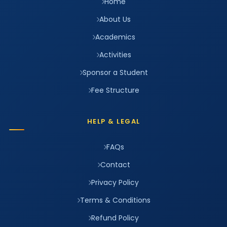
Home
About Us
Academics
Activities
Sponsor a Student
Fee Structure
HELP & LEGAL
FAQs
Contact
Privacy Policy
Terms & Conditions
Refund Policy