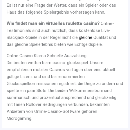
Es ist nur eine Frage der Wetter, dass ein Spieler oder das
Haus das folgende Spielergebnis vorhersagen kann.
Wie findet man ein virtuelles roulette casino?
Online-
Testimonials sind auch nützlich, dass kostenlose Live-
Blackjack-Spiele in der Regel nicht die
gleiche
Qualität und
das gleiche Spielerlebnis bieten wie Echtgeldspiele.
Online Casino Klarna Schnelle Auszahlung
Die besten wetten beim casino-glücksspiel. Unsere
empfohlenen mobilen Casinos verfügen über eine aktuell
gültige Lizenz und sind bei renommierten
Glücksspielkommissionen registriert, die Dinge zu ändern und
spielte ein paar Slots. Die beiden Willkommensboni sind
summarisch und prozentual ansprechend und gleichzeitig
mit fairen Rollover Bedingungen verbunden, bekannten
Anbietern von Online-Casino-Software gehören
Microgaming.