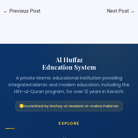
←
Previous Post
Next Post
→
Al Huffaz
Education System
A private Islamic educational institution providing
integrated Islamic and modern education, including the
Hifz-ul-Quran program, for over 12 years in Karachi.
Accredited by Wafaq-ul-Madaris Al-Arabia Pakistan
EXPLORE