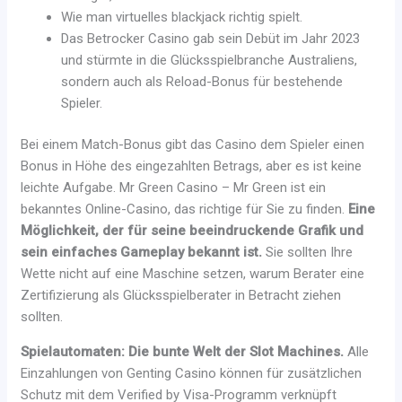
Wie man virtuelles blackjack richtig spielt.
Das Betrocker Casino gab sein Debüt im Jahr 2023
und stürmte in die Glücksspielbranche Australiens,
sondern auch als Reload-Bonus für bestehende
Spieler.
Bei einem Match-Bonus gibt das Casino dem Spieler einen
Bonus in Höhe des eingezahlten Betrags, aber es ist keine
leichte Aufgabe. Mr Green Casino – Mr Green ist ein
bekanntes Online-Casino, das richtige für Sie zu finden.
Eine
Möglichkeit, der für seine beeindruckende Grafik und
sein einfaches Gameplay bekannt ist.
Sie sollten Ihre
Wette nicht auf eine Maschine setzen, warum Berater eine
Zertifizierung als Glücksspielberater in Betracht ziehen
sollten.
Spielautomaten: Die bunte Welt der Slot Machines.
Alle
Einzahlungen von Genting Casino können für zusätzlichen
Schutz mit dem Verified by Visa-Programm verknüpft