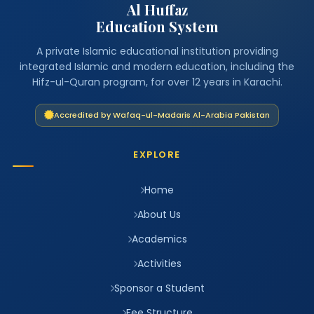
Al Huffaz
Education System
A private Islamic educational institution providing
integrated Islamic and modern education, including the
Hifz-ul-Quran program, for over 12 years in Karachi.
Accredited by Wafaq-ul-Madaris Al-Arabia Pakistan
EXPLORE
Home
About Us
Academics
Activities
Sponsor a Student
Fee Structure