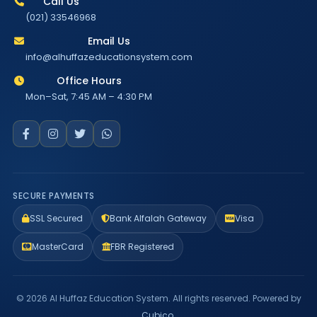
Call Us
(021) 33546968
Email Us
info@alhuffazeducationsystem.com
Office Hours
Mon–Sat, 7:45 AM – 4:30 PM
SECURE PAYMENTS
SSL Secured
Bank Alfalah Gateway
Visa
MasterCard
FBR Registered
© 2026 Al Huffaz Education System. All rights reserved. Powered by
Cubico
.