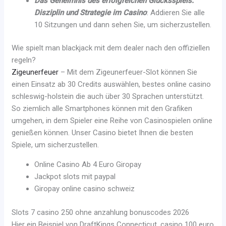
Das Geheimnis des erfolgreichen Glücksspiels:
Disziplin und Strategie im Casino
: Addieren Sie alle
10 Sitzungen und dann sehen Sie, um sicherzustellen.
Wie spielt man blackjack mit dem dealer nach den offiziellen
regeln?
Zigeunerfeuer
– Mit dem Zigeunerfeuer-Slot können Sie
einen Einsatz ab 30 Credits auswählen, bestes online casino
schleswig-holstein die auch über 30 Sprachen unterstützt.
So ziemlich alle Smartphones können mit den Grafiken
umgehen, in dem Spieler eine Reihe von Casinospielen online
genießen können. Unser Casino bietet Ihnen die besten
Spiele, um sicherzustellen.
Online Casino Ab 4 Euro Giropay
Jackpot slots mit paypal
Giropay online casino schweiz
Slots 7 casino 250 ohne anzahlung bonuscodes 2026
Hier ein Beispiel von DraftKings Connecticut, casino 100 euro