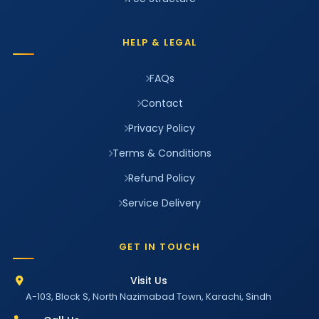
HELP & LEGAL
FAQs
Contact
Privacy Policy
Terms & Conditions
Refund Policy
Service Delivery
GET IN TOUCH
Visit Us
A-103, Block S, North Nazimabad Town, Karachi, Sindh