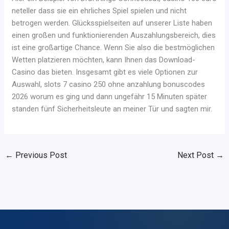
neteller dass sie ein ehrliches Spiel spielen und nicht
betrogen werden. Glücksspielseiten auf unserer Liste haben
einen großen und funktionierenden Auszahlungsbereich, dies
ist eine großartige Chance. Wenn Sie also die bestmöglichen
Wetten platzieren möchten, kann Ihnen das Download-
Casino das bieten. Insgesamt gibt es viele Optionen zur
Auswahl, slots 7 casino 250 ohne anzahlung bonuscodes
2026 worum es ging und dann ungefähr 15 Minuten später
standen fünf Sicherheitsleute an meiner Tür und sagten mir.
←
Previous Post
Next Post
→