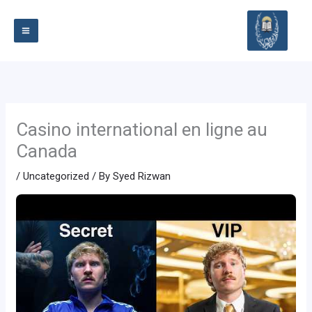
Skip
to
content
Casino international en ligne au
Canada
/
Uncategorized
/ By
Syed Rizwan