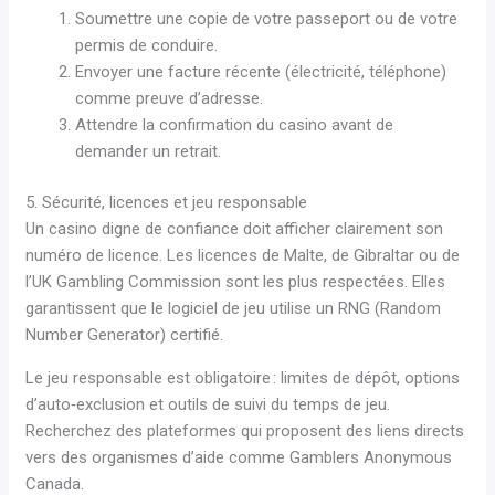
Soumettre une copie de votre passeport ou de votre
permis de conduire.
Envoyer une facture récente (électricité, téléphone)
comme preuve d’adresse.
Attendre la confirmation du casino avant de
demander un retrait.
5. Sécurité, licences et jeu responsable
Un casino digne de confiance doit afficher clairement son
numéro de licence. Les licences de Malte, de Gibraltar ou de
l’UK Gambling Commission sont les plus respectées. Elles
garantissent que le logiciel de jeu utilise un RNG (Random
Number Generator) certifié.
Le jeu responsable est obligatoire : limites de dépôt, options
d’auto‑exclusion et outils de suivi du temps de jeu.
Recherchez des plateformes qui proposent des liens directs
vers des organismes d’aide comme Gamblers Anonymous
Canada.