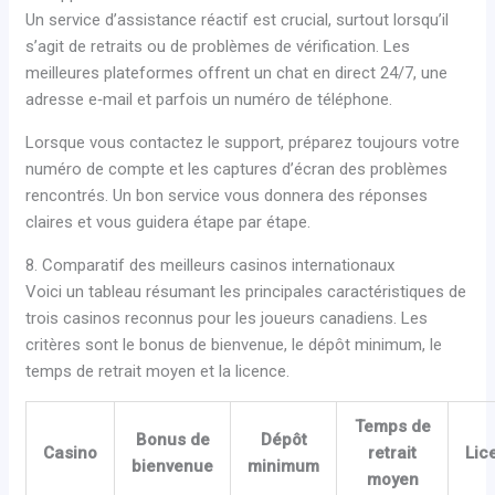
Un service d’assistance réactif est crucial, surtout lorsqu’il
s’agit de retraits ou de problèmes de vérification. Les
meilleures plateformes offrent un chat en direct 24/7, une
adresse e‑mail et parfois un numéro de téléphone.
Lorsque vous contactez le support, préparez toujours votre
numéro de compte et les captures d’écran des problèmes
rencontrés. Un bon service vous donnera des réponses
claires et vous guidera étape par étape.
8. Comparatif des meilleurs casinos internationaux
Voici un tableau résumant les principales caractéristiques de
trois casinos reconnus pour les joueurs canadiens. Les
critères sont le bonus de bienvenue, le dépôt minimum, le
temps de retrait moyen et la licence.
Temps de
Bonus de
Dépôt
Casino
retrait
Lic
bienvenue
minimum
moyen