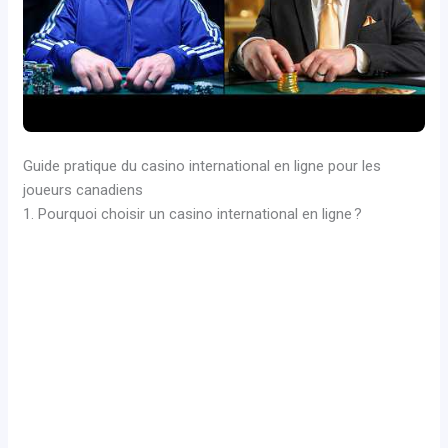
Guide pratique du casino international en ligne pour les
joueurs canadiens
1. Pourquoi choisir un casino international en ligne ?