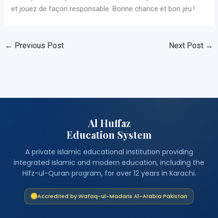
et jouez de façon responsable. Bonne chance et bon jeu !
←
Previous Post
Next Post
→
Al Huffaz
Education System
A private Islamic educational institution providing
integrated Islamic and modern education, including the
Hifz-ul-Quran program, for over 12 years in Karachi.
Accredited by Wafaq-ul-Madaris Al-Arabia Pakistan