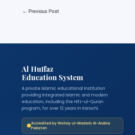
←
Previous Post
Al Huffaz
Education System
A private Islamic educational institution
providing integrated Islamic and modern
education, including the Hifz-ul-Quran
program, for over 12 years in Karachi.
Accredited by Wafaq-ul-Madaris Al-Arabia
Pakistan