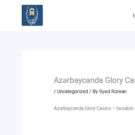
Skip
to
content
Azərbaycanda Glory Cas
/
Uncategorized
/ By
Syed Rizwan
Azərbaycanda Glory Casino – hesabın 