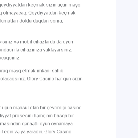
ə qeydiyyatdan keçmək sizin üçün məşq
əşq olmayacaq. Qeydiyyatdan keçmək
lumatları doldurduqdan sonra,
ərsiniz və mobil cihazlarda da oyun
dası ilə cihazınıza yükləyərsiniz.
acaqsınız.
ayaraq məşq etmək imkanı sahib
lacaqsınız. Glory Casino hər gün sizin
r üçün məhsul olan bir çevrimiçi casino
ydiyyat prosesini həmçinin basqa bir
formasından qənaətli oyun oynamaya
l edin və ya yaradın. Glory Casino