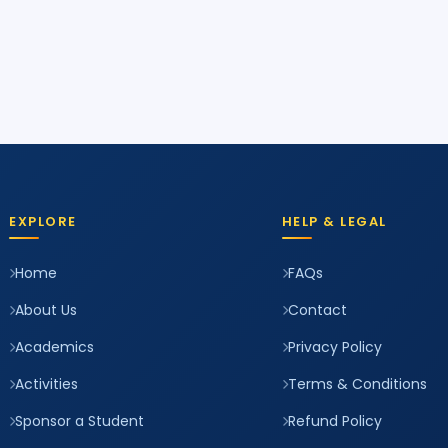
EXPLORE
HELP & LEGAL
Home
FAQs
About Us
Contact
Academics
Privacy Policy
Activities
Terms & Conditions
Sponsor a Student
Refund Policy