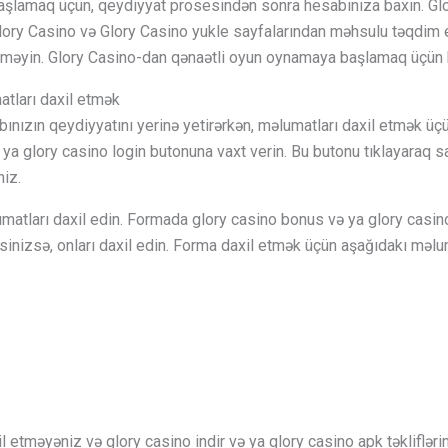
başlamaq üçün, qeydiyyat prosesindən sonra hesabınıza baxın. G
lory Casino və Glory Casino yukle sayfalarından məhsulu təqdim 
məyin. Glory Casino-dan qənaətli oyun oynamaya başlamaq üçün bu
tları daxil etmək
nızın qeydiyyatını yerinə yetirərkən, məlumatları daxil etmək üçün
ya glory casino login butonuna vaxt verin. Bu butonu tıklayaraq 
niz.
atları daxil edin. Formada glory casino bonus və ya glory casino yu
sinizsə, onları daxil edin. Forma daxil etmək üçün aşağıdakı məlum
 etməyəniz və glory casino indir və ya glory casino apk təkliflərini