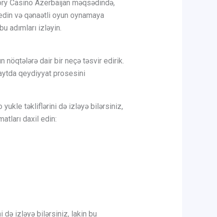
lory Casino Azerbaijan məqsədində,
edin və qənaətli oyun oynamaya
 adımları izləyin.
 nöqtələrə dair bir neçə təsvir edirik.
saytda qeydiyyat prosesini
kle təkliflərini də izləyə bilərsiniz,
atları daxil edin:
 də izləyə bilərsiniz, lakin bu