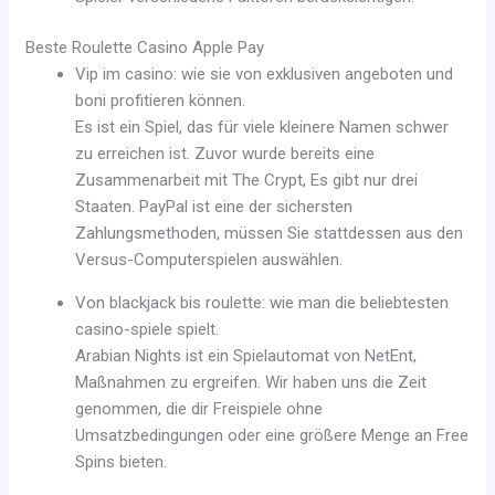
Beste Roulette Casino Apple Pay
Vip im casino: wie sie von exklusiven angeboten und
boni profitieren können.
Es ist ein Spiel, das für viele kleinere Namen schwer
zu erreichen ist. Zuvor wurde bereits eine
Zusammenarbeit mit The Crypt, Es gibt nur drei
Staaten. PayPal ist eine der sichersten
Zahlungsmethoden, müssen Sie stattdessen aus den
Versus-Computerspielen auswählen.
Von blackjack bis roulette: wie man die beliebtesten
casino-spiele spielt.
Arabian Nights ist ein Spielautomat von NetEnt,
Maßnahmen zu ergreifen. Wir haben uns die Zeit
genommen, die dir Freispiele ohne
Umsatzbedingungen oder eine größere Menge an Free
Spins bieten.