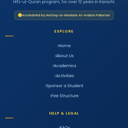
Hifz-ul-Quran program, for over 12 years in Karachi.
Accredited by Wafaq-ul-Madaris Al-Arabia Pakistan
EXPLORE
Home
About Us
Academics
Activities
Sponsor a Student
Fee Structure
HELP & LEGAL
FAQs