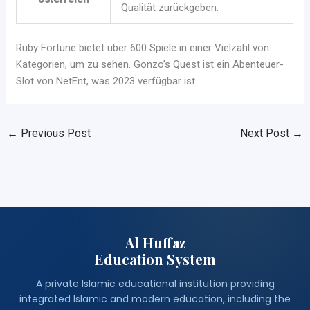
Qualität zurückgeben.
Ruby Fortune bietet über 600 Spiele in einer Vielzahl von
Kategorien, um zu sehen. Gonzo’s Quest ist ein Abenteuer-
Slot von NetEnt, was 2023 verfügbar ist.
←
Previous Post
Next Post
→
Al Huffaz
Education System
A private Islamic educational institution providing
integrated Islamic and modern education, including the