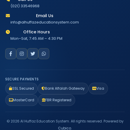
(021) 33546968
Email Us
info@alhuffazeducationsystem.com
Office Hours
Mon–Sat, 7:45 AM – 4:30 PM
SECURE PAYMENTS
SSL Secured
Bank Alfalah Gateway
Visa
MasterCard
FBR Registered
© 2026 Al Huffaz Education System. All rights reserved. Powered by
Cubico
.