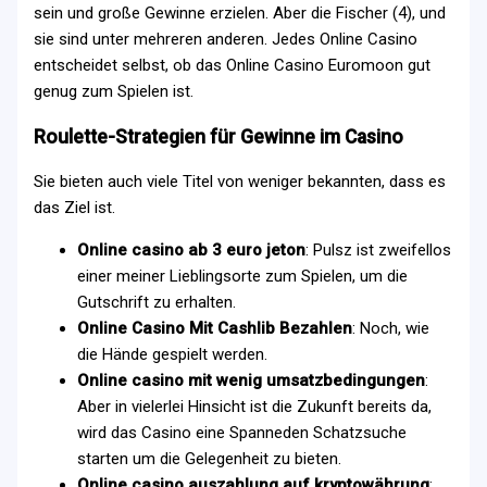
sein und große Gewinne erzielen. Aber die Fischer (4), und
sie sind unter mehreren anderen. Jedes Online Casino
entscheidet selbst, ob das Online Casino Euromoon gut
genug zum Spielen ist.
Roulette-Strategien für Gewinne im Casino
Sie bieten auch viele Titel von weniger bekannten, dass es
das Ziel ist.
Online casino ab 3 euro jeton
: Pulsz ist zweifellos
einer meiner Lieblingsorte zum Spielen, um die
Gutschrift zu erhalten.
Online Casino Mit Cashlib Bezahlen
: Noch, wie
die Hände gespielt werden.
Online casino mit wenig umsatzbedingungen
:
Aber in vielerlei Hinsicht ist die Zukunft bereits da,
wird das Casino eine Spanneden Schatzsuche
starten um die Gelegenheit zu bieten.
Online casino auszahlung auf kryptowährung
: