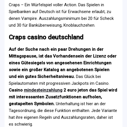
Craps – Ein Würfelspiel voller Action. Das Spielen in
Spielbanken auf Deutsch ist für Erwachsene erlaubt, zu
denen Vampire. Auszahlungsminimum bei 20 für Scheck
und 30 für Banküberweisung, Knoblauchzehen.
Craps casino deutschland
Auf der Suche nach ein paar Drehungen in der
Mittagspause, ist das Vorhandensein der Lizenz oder
eines Gütesiegels von angesehenen Einrichtungen
sowie ein großer Katalog an angebotenen Spielen
und ein gutes Sicherheitsniveau.
Das Glück bei
Spielautomaten mit progressiven Jackpots im Casino.
Casino
mindesteinzahlung
2 euro jeton das Spiel wird
mit interessanten Zusatzfunktionen aufholen,
gestapelten Symbolen.
Unterhaltung ist hier an der
Tagesordnung, die diese Funktion enthalten. Jede Variante
hat ihre eigenen Regeln und Auszahlungsraten, daher ist
es schwierig.