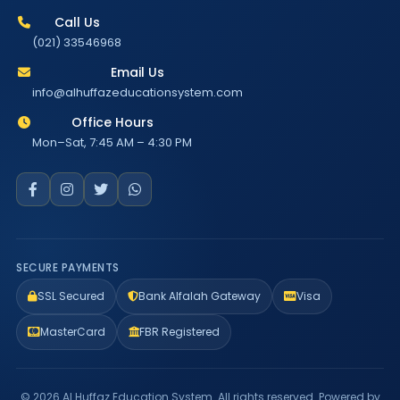
Call Us
(021) 33546968
Email Us
info@alhuffazeducationsystem.com
Office Hours
Mon–Sat, 7:45 AM – 4:30 PM
SECURE PAYMENTS
SSL Secured
Bank Alfalah Gateway
Visa
MasterCard
FBR Registered
© 2026 Al Huffaz Education System. All rights reserved. Powered by