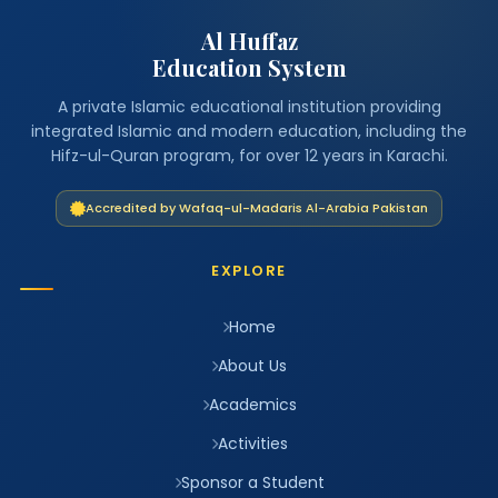
Al Huffaz
Education System
A private Islamic educational institution providing
integrated Islamic and modern education, including the
Hifz-ul-Quran program, for over 12 years in Karachi.
Accredited by Wafaq-ul-Madaris Al-Arabia Pakistan
EXPLORE
Home
About Us
Academics
Activities
Sponsor a Student