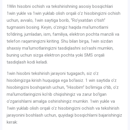
1Win hisobni ochish va tekshirishning asosiy bosqichlari
1win yukle va 1win yuklab olish orqali o’z hisobingizni ochish
uchun, avvalo, 1win saytiga borib, “Ro’yxatdan o’tish”
tugmasini bosing. Keyin, o’zingiz haqida ma’lumotlarni
to’ldiring, jumladan, ism, familiya, elektron pochta manzili va
telefon raqamingizni kiriting. Shu bilan birga, 1win sizdan
shaxsiy ma’lumotlaringizni tasdiqlashni so’rashi mumkin,
buning uchun sizga elektron pochta yoki SMS orqali
tasdiqlash kodi keladi.
1win hisobni tekshirish jarayoni tugagach, siz o’z
hisobingizga kirish huquqiga ega bo’lasiz. 1 win saytida o’z
hisobingizni boshqarish uchun, “Hisobim” bo’limiga o’tib, o’z
ma’lumotlaringizni ko’rib chiqishingiz va zarur bo’lgan
o’zgarishlarni amalga oshirishingiz mumkin. 1win yukle va
1win yuklab olish orqali o’z hisobingizni ochish va tekshirish
jarayonini boshlash uchun, quyidagi bosqichlarni bajarishingiz
kerak: