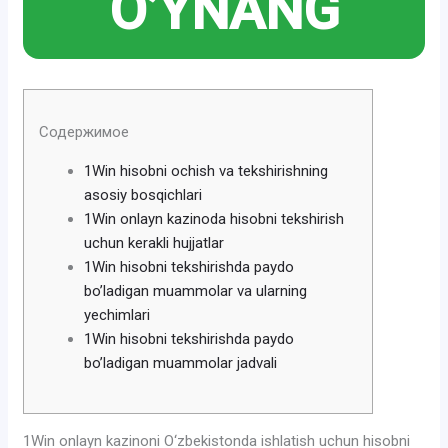
O’YNANG
Содержимое
1Win hisobni ochish va tekshirishning
asosiy bosqichlari
1Win onlayn kazinoda hisobni tekshirish
uchun kerakli hujjatlar
1Win hisobni tekshirishda paydo
bo’ladigan muammolar va ularning
yechimlari
1Win hisobni tekshirishda paydo
bo’ladigan muammolar jadvali
1Win onlayn kazinoni O‘zbekistonda ishlatish uchun hisobni